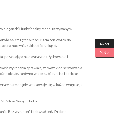
o elegancki i funkcjonalny mebel utrzymany w
i około 66 cm i głębokości 40 cm ten wózek do
EUR €
ca na naczynia, szklanki i przekąski.
PLN zł
ia, pozwalająca na elastyczne użytkowanie i
akość wykonania sprawiają, że wózek do serwowania
żne okazje, zarówno w domu, biurze, jak i podczas
tetyce harmonijnie wpasowuje się w każde wnętrze, a
ji MoMA w Nowym Jorku.
nie. Bez wgnieceń i odkształceń. Drobne