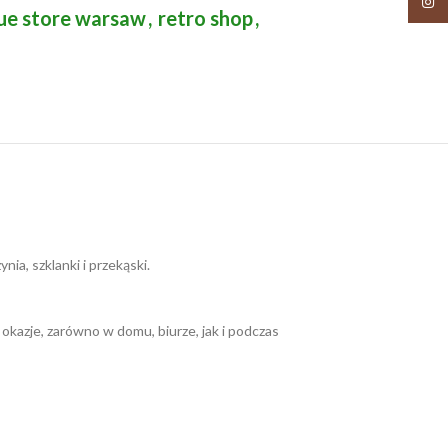
Insta
ue store warsaw
,
retro shop
,
ia, szklanki i przekąski.
azje, zarówno w domu, biurze, jak i podczas