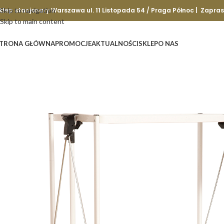
klep stacjonary Warszawa ul. 11 Listopada 54 / Praga Północ | Zapra
Skip to navigation
Skip to main content
TRONA GŁÓWNA
PROMOCJE
AKTUALNOŚCI
SKLEP
O NAS