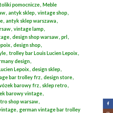
toliki pomocnicze
,
Meble
saw
,
antyk sklep
,
vintage shop
,
ge
,
antyk sklep warszawa
,
arsaw
,
vintage lamp
,
tage
,
design shop warsaw
,
prl
,
epoix
,
design shop
,
yle
,
trolley bar Louis Lucien Lepoix
,
rmany design
,
ucien Lepoix
,
design sklep
,
age bar trolley frz
,
design store
,
wózek barowy frz
,
sklep retro
,
ek barowy vintage
,
etro shop warsaw
,
Face
vintage
,
german vintage bar trolley