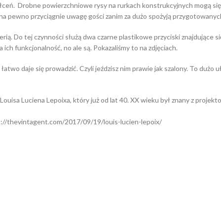
ceń. Drobne powierzchniowe rysy na rurkach konstrukcyjnych mogą się 
 na pewno przyciągnie uwagę gości zanim za dużo spożyją przygotowanyc
erią. Do tej czynności służą dwa czarne plastikowe przyciski znajdujące s
ch funkcjonalność, no ale są. Pokazaliśmy to na zdjęciach.
atwo daje się prowadzić. Czyli jeździsz nim prawie jak szalony. To dużo 
ouisa Luciena Lepoixa, który już od lat 40. XX wieku był znany z projek
s://thevintagent.com/2017/09/19/louis-lucien-lepoix/