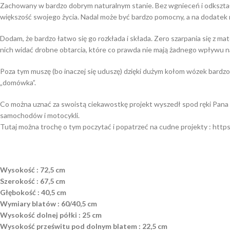
Zachowany w bardzo dobrym naturalnym stanie. Bez wgnieceń i odkształ
większość swojego życia. Nadal może być bardzo pomocny, a na dodatek
Dodam, że bardzo łatwo się go rozkłada i składa. Zero szarpania się z mat
nich widać drobne obtarcia, które co prawda nie mają żadnego wpływu na i
Poza tym muszę (bo inaczej się uduszę) dzięki dużym kołom wózek bardzo ł
„domówka”.
Co można uznać za swoistą ciekawostkę projekt wyszedł spod ręki Pana L
samochodów i motocykli.
Tutaj można trochę o tym poczytać i popatrzeć na cudne projekty : http
Wysokość : 72,5 cm
Szerokość : 67,5 cm
Głębokość : 40,5 cm
Wymiary blatów : 60/40,5 cm
Wysokość dolnej półki : 25 cm
Wysokość prześwitu pod dolnym blatem : 22,5 cm