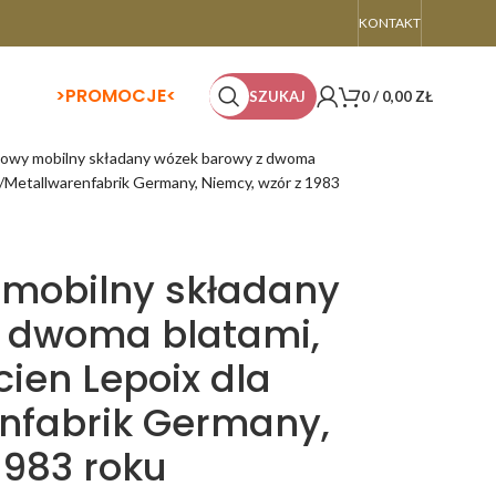
KONTAKT
>
PROMOCJE<
SZUKAJ
0
/
0,00
ZŁ
lowy mobilny składany wózek barowy z dwoma
RZ/Metallwarenfabrik Germany, Niemcy, wzór z 1983
 mobilny składany
 dwoma blatami,
cien Lepoix dla
nfabrik Germany,
1983 roku