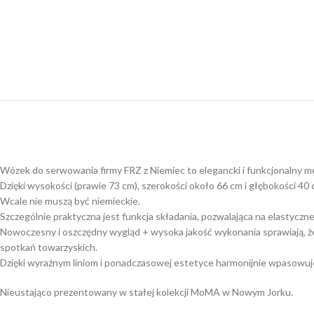
Wózek do serwowania firmy FRZ z Niemiec to elegancki i funkcjonalny me
Dzięki wysokości (prawie 73 cm), szerokości około 66 cm i głębokości 40
Wcale nie muszą być niemieckie.
Szczególnie praktyczna jest funkcja składania, pozwalająca na elastycz
Nowoczesny i oszczędny wygląd + wysoka jakość wykonania sprawiają, że
spotkań towarzyskich.
Dzięki wyraźnym liniom i ponadczasowej estetyce harmonijnie wpasowuje
Nieustająco prezentowany w stałej kolekcji MoMA w Nowym Jorku.