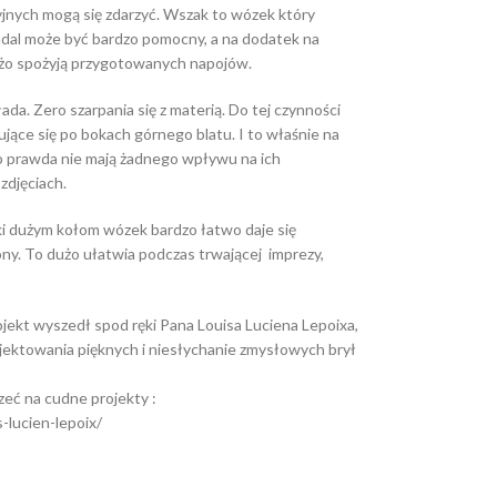
jnych mogą się zdarzyć. Wszak to wózek który
adal może być bardzo pomocny, a na dodatek na
użo spożyją przygotowanych napojów.
ada. Zero szarpania się z materią. Do tej czynności
ujące się po bokach górnego blatu. I to właśnie na
co prawda nie mają żadnego wpływu na ich
zdjęciach.
ęki dużym kołom wózek bardzo łatwo daje się
lony. To dużo ułatwia podczas trwającej imprezy,
jekt wyszedł spod ręki Pana Louisa Luciena Lepoixa,
rojektowania pięknych i niesłychanie zmysłowych brył
zeć na cudne projekty :
-lucien-lepoix/