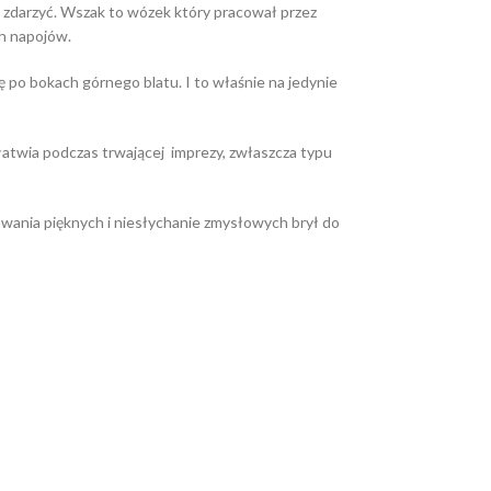
zdarzyć. Wszak to wózek który pracował przez
h napojów.
ię po bokach górnego blatu. I to właśnie na jedynie
ułatwia podczas trwającej imprezy, zwłaszcza typu
towania pięknych i niesłychanie zmysłowych brył do