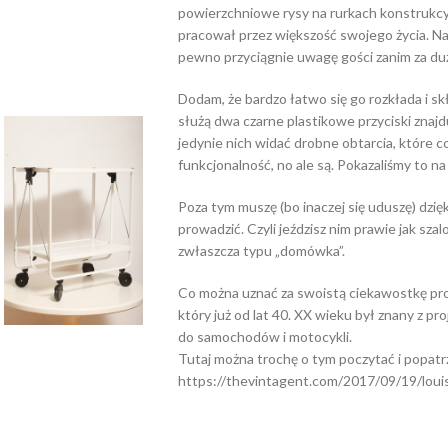
powierzchniowe rysy na rurkach konstrukcy
pracował przez większość swojego życia. N
pewno przyciągnie uwagę gości zanim za d
Dodam, że bardzo łatwo się go rozkłada i skł
służą dwa czarne plastikowe przyciski znajd
jedynie nich widać drobne obtarcia, które 
funkcjonalność, no ale są. Pokazaliśmy to na 
Poza tym muszę (bo inaczej się uduszę) dzi
prowadzić. Czyli jeździsz nim prawie jak sza
zwłaszcza typu „domówka”.
Co można uznać za swoistą ciekawostkę pro
który już od lat 40. XX wieku był znany z p
do samochodów i motocykli.
Tutaj można trochę o tym poczytać i popatr
https://thevintagent.com/2017/09/19/louis