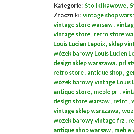
Kategorie:
Stoliki kawowe
,
S
Znaczniki:
vintage shop war
vintage store warsaw
,
vinta
vintage store
,
retro store w
Louis Lucien Lepoix
,
sklep vin
wózek barowy Louis Lucien L
design sklep warszawa
,
prl st
retro store
,
antique shop
,
ge
wózek barowy vintage Louis L
antique store
,
meble prl
,
vint
design store warsaw
,
retro
,
vintage sklep warszawa
,
wóz
wozek barowy vintage frz
,
r
antique shop warsaw
,
meble 