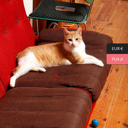
EUR €
PLN zł