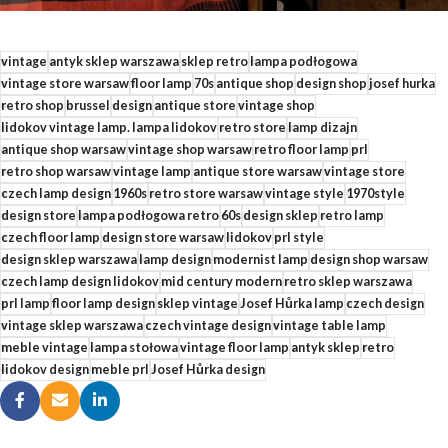
vintage
antyk sklep warszawa
sklep retro
lampa podłogowa
vintage store warsaw
floor lamp
70s
antique shop
design shop
josef hurka
retro shop
brussel
design
antique store
vintage shop
lidokov vintage lamp. lampa lidokov
retro store
lamp dizajn
antique shop warsaw
vintage shop warsaw
retro floor lamp
prl
retro shop warsaw
vintage lamp
antique store warsaw
vintage store
czech lamp design
1960s
retro store warsaw
vintage style
1970style
design store
lampa podłogowa retro
60s
design sklep
retro lamp
czech floor lamp
design store warsaw
lidokov
prl style
design sklep warszawa
lamp design
modernist lamp
design shop warsaw
czech lamp design lidokov
mid century modern
retro sklep warszawa
prl lamp
floor lamp design
sklep vintage
Josef Hůrka lamp
czech design
vintage sklep warszawa
czech vintage design
vintage table lamp
meble vintage
lampa stołowa
vintage floor lamp
antyk sklep
retro
lidokov design
meble prl
Josef Hůrka design