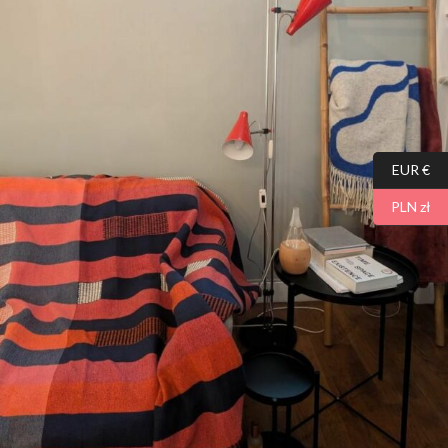
EUR €
PLN zł