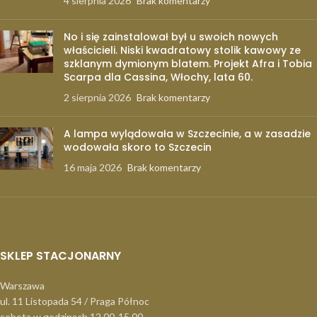
4 sierpnia 2026
Brak komentarzy
No i się zainstalował był u swoich nowych
właścicieli. Niski kwadratowy stolik kawowy ze
szklanym dymionym blatem. Projekt Afra i Tobia
Scarpa dla Cassina, Włochy, lata 60.
2 sierpnia 2026
Brak komentarzy
A lampa wylądowała w Szczecinie, a w zasadzie
wodowała skoro to Szczecin
16 maja 2026
Brak komentarzy
SKLEP STACJONARNY
Warszawa
ul. 11 Listopada 54 / Praga Północ
sobota w godzinach 12.00-15.00