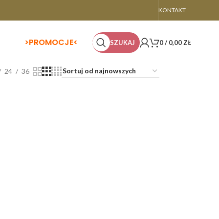
KONTAKT
>
PROMOCJE<
SZUKAJ
0
/
0,00
ZŁ
24
36