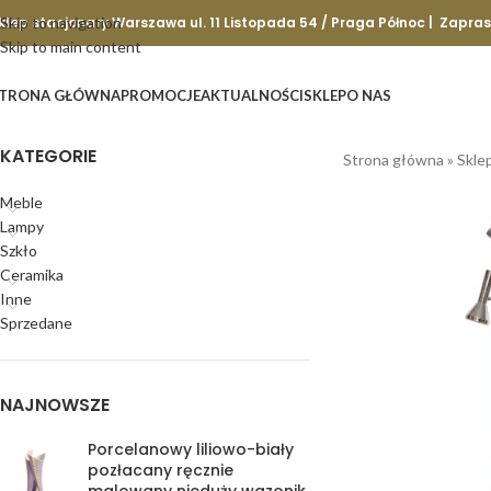
klep stacjonary Warszawa ul. 11 Listopada 54 / Praga Północ | Zapra
Skip to navigation
Skip to main content
TRONA GŁÓWNA
PROMOCJE
AKTUALNOŚCI
SKLEP
O NAS
KATEGORIE
Strona główna
»
Skle
Meble
Lampy
Szkło
Ceramika
Inne
Sprzedane
NAJNOWSZE
Porcelanowy liliowo-biały
pozłacany ręcznie