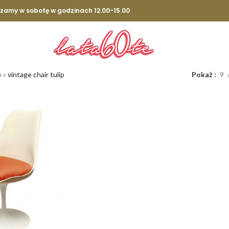
szamy w sobotę w godzinach 12.00-15.00
p
»
vintage chair tulip
Pokaż
9