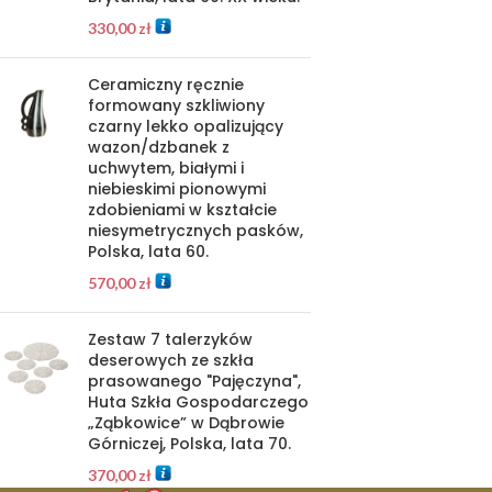
330,00
zł
Ceramiczny ręcznie
formowany szkliwiony
czarny lekko opalizujący
wazon/dzbanek z
uchwytem, białymi i
niebieskimi pionowymi
zdobieniami w kształcie
niesymetrycznych pasków,
Polska, lata 60.
570,00
zł
Zestaw 7 talerzyków
deserowych ze szkła
prasowanego "Pajęczyna",
Huta Szkła Gospodarczego
„Ząbkowice” w Dąbrowie
Górniczej, Polska, lata 70.
370,00
zł