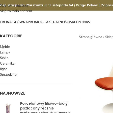
klep stacjonary Warszawa ul. 11 Listopada 54 / Praga Północ | Zapra
Skip to navigation
Skip to main content
TRONA GŁÓWNA
PROMOCJE
AKTUALNOŚCI
SKLEP
O NAS
KATEGORIE
Strona główna
»
Skle
Meble
Lampy
Szkło
Ceramika
Inne
Sprzedane
NAJNOWSZE
Porcelanowy liliowo-biały
pozłacany ręcznie