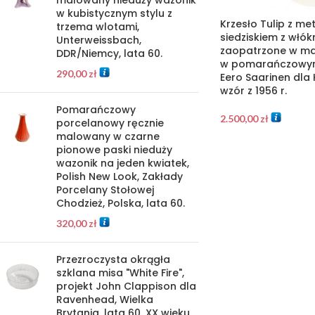
malowany nieduży wazonik
w kubistycznym stylu z
Krzesło Tulip z m
trzema wlotami,
siedziskiem z włó
Unterweissbach,
zaopatrzone w ma
DDR/Niemcy, lata 60.
w pomarańczowym 
290,00
zł
Eero Saarinen dla K
wzór z 1956 r.
Pomarańczowy
2.500,00
zł
porcelanowy ręcznie
malowany w czarne
pionowe paski nieduży
wazonik na jeden kwiatek,
Polish New Look, Zakłady
Porcelany Stołowej
Chodzież, Polska, lata 60.
320,00
zł
Przezroczysta okrągła
szklana misa "White Fire",
projekt John Clappison dla
Ravenhead, Wielka
Brytania, lata 60. XX wieku.