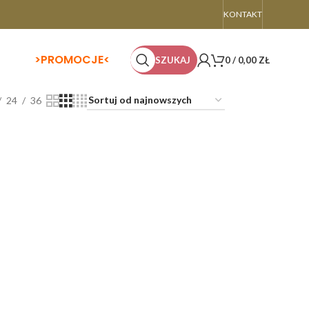
KONTAKT
>
PROMOCJE<
SZUKAJ
0
/
0,00
ZŁ
24
36