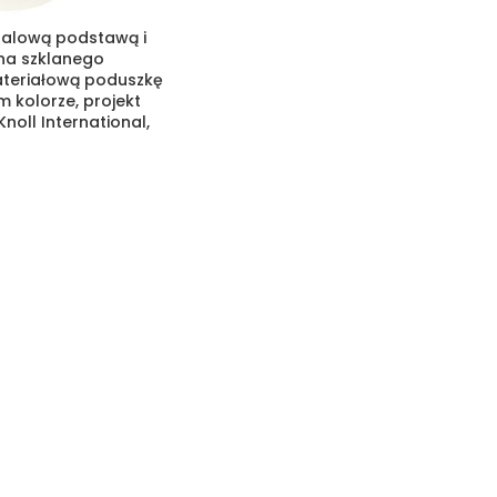
etalową podstawą i
kna szklanego
teriałową poduszkę
kolorze, projekt
noll International,