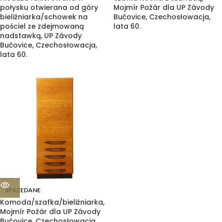
połysku otwierana od góry
Mojmír Požár dla UP Závody
bieliźniarka/schowek na
Bučovice, Czechosłowacja,
pościel ze zdejmowaną
lata 60.
nadstawką, UP Závody
Bučovice, Czechosłowacja,
lata 60.
SPRZEDANE
Komoda/szafka/bieliźniarka,
Mojmír Požár dla UP Závody
Bučovice, Czechosłowacja,