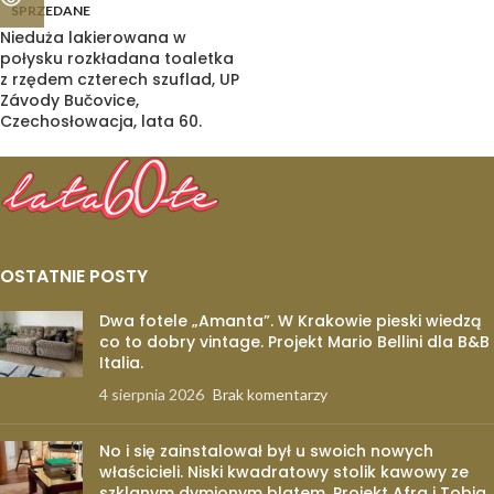
SPRZEDANE
Nieduża lakierowana w
połysku rozkładana toaletka
z rzędem czterech szuflad, UP
Závody Bučovice,
Czechosłowacja, lata 60.
OSTATNIE POSTY
Dwa fotele „Amanta”. W Krakowie pieski wiedzą
co to dobry vintage. Projekt Mario Bellini dla B&B
Italia.
4 sierpnia 2026
Brak komentarzy
No i się zainstalował był u swoich nowych
właścicieli. Niski kwadratowy stolik kawowy ze
szklanym dymionym blatem. Projekt Afra i Tobia