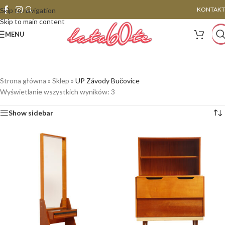
KONTAKT
Skip to navigation
Skip to main content
MENU
Strona główna
»
Sklep
»
UP Závody Bučovice
Wyświetlanie wszystkich wyników: 3
Show sidebar