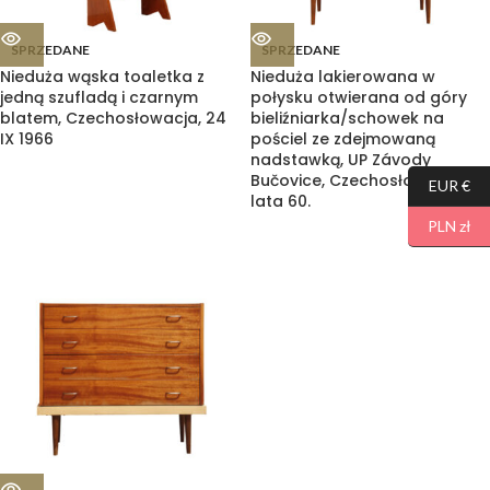
SPRZEDANE
SPRZEDANE
Nieduża wąska toaletka z
Nieduża lakierowana w
jedną szufladą i czarnym
połysku otwierana od góry
blatem, Czechosłowacja, 24
bieliźniarka/schowek na
IX 1966
pościel ze zdejmowaną
nadstawką, UP Závody
Bučovice, Czechosłowacja,
EUR €
lata 60.
PLN zł