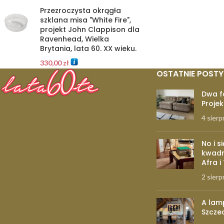
Przezroczysta okrągła
szklana misa "White Fire",
projekt John Clappison dla
Ravenhead, Wielka
Brytania, lata 60. XX wieku.
330,00
zł
OSTATNIE POSTY
Dwa f
Projek
4 sierp
No i s
kwadr
Afra i
2 sierp
A lam
Szcze