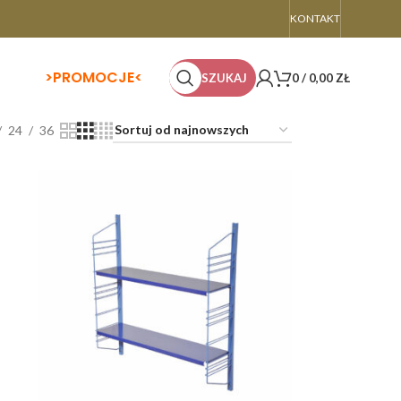
KONTAKT
>
PROMOCJE<
SZUKAJ
0
/
0,00
ZŁ
24
36