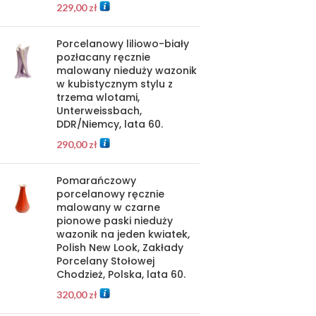
229,00
zł
Porcelanowy liliowo-biały
pozłacany ręcznie
malowany nieduży wazonik
w kubistycznym stylu z
trzema wlotami,
Unterweissbach,
DDR/Niemcy, lata 60.
290,00
zł
Pomarańczowy
porcelanowy ręcznie
malowany w czarne
pionowe paski nieduży
wazonik na jeden kwiatek,
Polish New Look, Zakłady
Porcelany Stołowej
Chodzież, Polska, lata 60.
320,00
zł