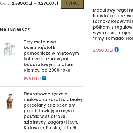
Cena:
1.580,00 zł
—
3.280,00 zł
FILTRUJ
Modułowy regał n
konstrukcji z sześ
różnokolorowymi
półkami z regulo
NAJNOWSZE
wysokości, projek
firmy Tomado, Hola
Trzy metalowe
kwietniki/stoliki
2.360,00
zł
pomocnicze w miętowym
kolorze z ażurowymi
kwadratowymi blatami,
Niemcy, po 2000 roku
895,00
zł
Figuratywna ręcznie
malowana karafka z białej
porcelany ze złoceniami
przedstawiająca męską
postać w szlafroku i
szlafmycy, Zagórski i Syn,
Katowice, Polska, lata 60.