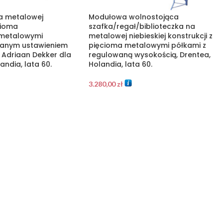
a metalowej
Modułowa wolnostojąca
cioma
szafka/regał/biblioteczka na
 metalowymi
metalowej niebieskiej konstrukcji z
wanym ustawieniem
pięcioma metalowymi półkami z
t Adriaan Dekker dla
regulowaną wysokością, Drentea,
ndia, lata 60.
Holandia, lata 60.
3.280,00
zł