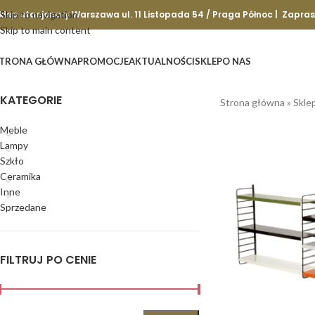
klep stacjonary Warszawa ul. 11 Listopada 54 / Praga Północ | Zapra
Skip to navigation
Skip to main content
TRONA GŁÓWNA
PROMOCJE
AKTUALNOŚCI
SKLEP
O NAS
KATEGORIE
Strona główna
»
Skle
Meble
Lampy
Szkło
Ceramika
Inne
Sprzedane
FILTRUJ PO CENIE