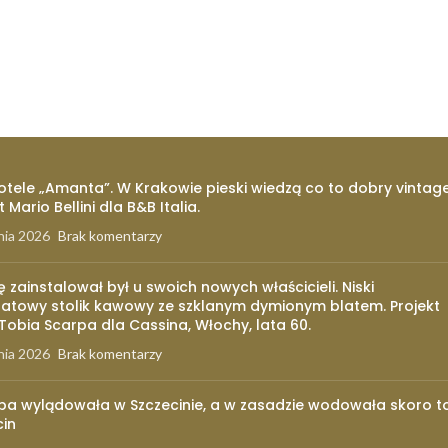
otele „Amanta”. W Krakowie pieski wiedzą co to dobry vintage
t Mario Bellini dla B&B Italia.
nia 2026
Brak komentarzy
ię zainstalował był u swoich nowych właścicieli. Niski
atowy stolik kawowy ze szklanym dymionym blatem. Projekt
 Tobia Scarpa dla Cassina, Włochy, lata 60.
nia 2026
Brak komentarzy
pa wylądowała w Szczecinie, a w zasadzie wodowała skoro t
cin