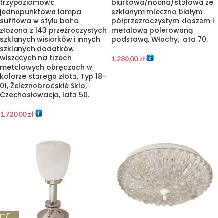
trzypoziomowa
biurkowa/nocna/stołowa ze
jednopunktowa lampa
szklanym mleczno białym
sufitowa w stylu boho
półprzezroczystym kloszem i
złożona z 143 przeźroczystych
metalową polerowaną
szklanych wisiorków i innych
podstawą, Włochy, lata 70.
szklanych dodatków
wiszących na trzech
1.280,00
zł
metalowych obręczach w
kolorze starego złota, Typ 18-
01, Železnobrodskié Sklo,
Czechosłowacja, lata 50.
1.720,00
zł