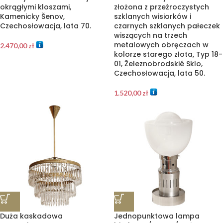
okrągłymi kloszami,
złożona z przeźroczystych
Kamenicky Šenov,
szklanych wisiorków i
Czechosłowacja, lata 70.
czarnych szklanych pałeczek
wiszących na trzech
metalowych obręczach w
2.470,00
zł
kolorze starego złota, Typ 18-
01, Železnobrodskié Sklo,
Czechosłowacja, lata 50.
1.520,00
zł
Duża kaskadowa
Jednopunktowa lampa