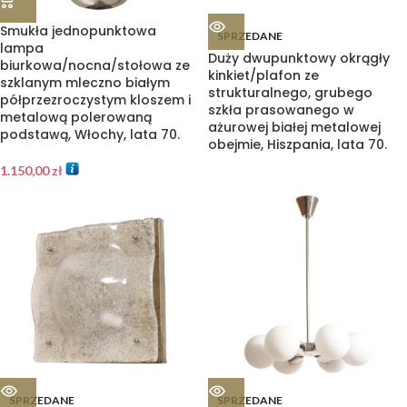
Smukła jednopunktowa
SPRZEDANE
lampa
Duży dwupunktowy okrągły
biurkowa/nocna/stołowa ze
kinkiet/plafon ze
szklanym mleczno białym
strukturalnego, grubego
półprzezroczystym kloszem i
szkła prasowanego w
metalową polerowaną
ażurowej białej metalowej
podstawą, Włochy, lata 70.
obejmie, Hiszpania, lata 70.
1.150,00
zł
SPRZEDANE
SPRZEDANE