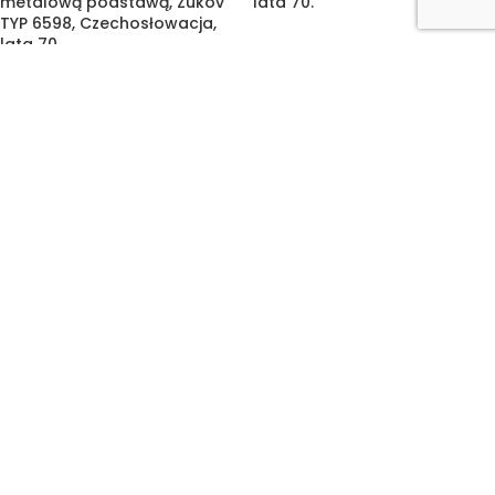
metalową podstawą, Zukov
lata 70.
TYP 6598, Czechosłowacja,
lata 70.
Duża biała dwupunktowa
SPRZEDANE
lampa
Duża czerwona
biurkowa/nocna/stołowa ze
dwupunktowa lampa
szklanym mleczno białym
biurkowa/nocna/stołowa w
kloszem, firma Mazzega,
stylu Mazzega ze szklanym
Włochy, lata 60.
mleczno białym kloszem w
kształcie kuli, Włochy, lata 60.
1.550,00
zł