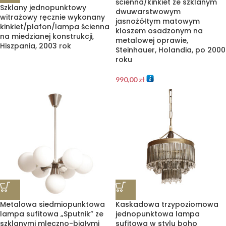
ścienna/kinkiet ze szklanym
Szklany jednopunktowy
dwuwarstwowym
witrażowy ręcznie wykonany
jasnożółtym matowym
kinkiet/plafon/lampa ścienna
kloszem osadzonym na
na miedzianej konstrukcji,
metalowej oprawie,
Hiszpania, 2003 rok
Steinhauer, Holandia, po 2000
roku
990,00
zł
Metalowa siedmiopunktowa
Kaskadowa trzypoziomowa
lampa sufitowa „Sputnik” ze
jednopunktowa lampa
szklanymi mleczno-białymi
sufitowa w stylu boho