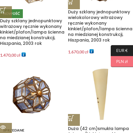
Duży szklany jednopunktowy
NOWOŚĆ
wielokolorowy witrażowy
Duży szklany jednopunktowy
ręcznie wykonany
witrażowy ręcznie wykonany
kinkiet/plafon/lampa ścienna
kinkiet/plafon/lampa ścienna
na miedzianej konstrukcji,
na miedzianej konstrukcji,
Hiszpania, 2003 rok
Hiszpania, 2003 rok
EUR €
1.670,00
zł
1.470,00
zł
PLN zł
Duża (42 cm)smukła lampa
SPRZEDANE