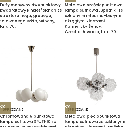
Duży masywny dwupunktowy
Metalowa sześciopunktowa
kwadratowy kinkiet/plafon ze
lampa sufitowa „Sputnik” ze
strukturalnego, grubego,
szklanymi mleczno-białymi
falowanego szkła, Włochy,
okrągłymi kloszami,
lata 70.
Kamenicky Šenov,
Czechosłowacja, lata 70.
SPRZEDANE
SPRZEDANE
Chromowana 6 punktowa
Metalowa pięciopunktowa
lampa sufitowa SPUTNIK ze
lampa sufitowa ze szklanymi