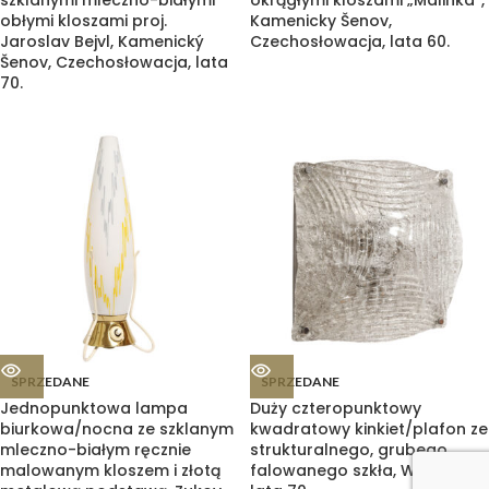
szklanymi mleczno-białymi
okrągłymi kloszami „Malinka”,
obłymi kloszami proj.
Kamenicky Šenov,
Jaroslav Bejvl, Kamenický
Czechosłowacja, lata 60.
Šenov, Czechosłowacja, lata
70.
SPRZEDANE
SPRZEDANE
Jednopunktowa lampa
Duży czteropunktowy
biurkowa/nocna ze szklanym
kwadratowy kinkiet/plafon ze
mleczno-białym ręcznie
strukturalnego, grubego,
malowanym kloszem i złotą
falowanego szkła, Włochy,