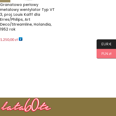
Granatowo perłowy
metalowy wentylator Typ VT
3, proj. Louis Kalff dla
Erres/Philips, Art
Deco/Streamline, Holandia,
1952 rok
1.250,00
zł
EUR €
PLN zł