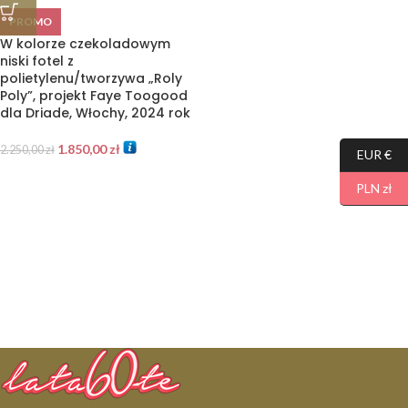
PROMO
W kolorze czekoladowym
niski fotel z
polietylenu/tworzywa „Roly
Poly”, projekt Faye Toogood
dla Driade, Włochy, 2024 rok
1.850,00
zł
2.250,00
zł
EUR €
PLN zł