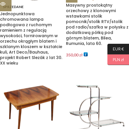
Masywny prostokątny
SPRZEDANE
orzechowy z klonowymi
Jednopunktowa
wstawkami stolik
chromowana lampa
pomocnik/stolik RTV/stolik
podłogowa z ruchomym
pod radio/szafka w połysku z
ramieniem z regulacją
dodatkową półką pod
wysokości, fornirowanym w
górnym blatem, Bilea,
orzechu okrągłym blatem i
Rumunia, lata 60.
szklanym kloszem w kształcie
EUR €
kuli, Art Deco/Bauhaus,
350,00
zł
projekt Robert Slezák z lat 30.
PLN zł
XX wieku