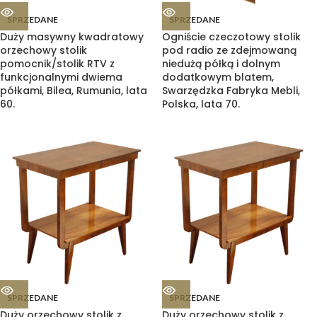
SPRZEDANE
SPRZEDANE
Duży masywny kwadratowy
Ogniście czeczotowy stolik
orzechowy stolik
pod radio ze zdejmowaną
pomocnik/stolik RTV z
niedużą półką i dolnym
funkcjonalnymi dwiema
dodatkowym blatem,
półkami, Bilea, Rumunia, lata
Swarzędzka Fabryka Mebli,
60.
Polska, lata 70.
SPRZEDANE
SPRZEDANE
Duży orzechowy stolik z
Duży orzechowy stolik z