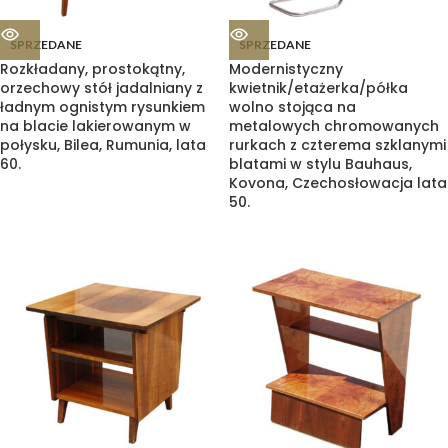
SPRZEDANE
SPRZEDANE
Rozkładany, prostokątny,
Modernistyczny
orzechowy stół jadalniany z
kwietnik/etażerka/półka
ładnym ognistym rysunkiem
wolno stojąca na
na blacie lakierowanym w
metalowych chromowanych
połysku, Bilea, Rumunia, lata
rurkach z czterema szklanymi
60.
blatami w stylu Bauhaus,
Kovona, Czechosłowacja lata
50.