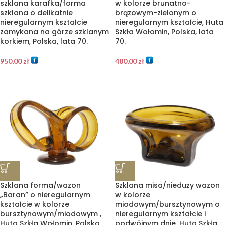
szklana karafka/forma
w kolorze brunatno-
szklana o delikatnie
brązowym-zielonym o
nieregularnym kształcie
nieregularnym kształcie, Huta
zamykana na górze szklanym
Szkła Wołomin, Polska, lata
korkiem, Polska, lata 70.
70.
950,00
zł
480,00
zł
Szklana forma/wazon
Szklana misa/nieduży wazon
„Baran” o nieregularnym
w kolorze
kształcie w kolorze
miodowym/bursztynowym o
bursztynowym/miodowym ,
nieregularnym kształcie i
Huta Szkła Wołomin, Polska,
podwójnym dnie, Huta Szkła