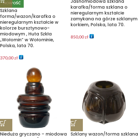
Jasnomiodowa szklana
NOWOŚĆ
karafka/forma szklana o
Szklana
nieregularnym kształcie
forma/wazon/karafka o
zamykana na górze szklanym
nieregularnym kształcie w
korkiem, Polska, lata 70.
kolorze bursztynowo-
miodowym , Huta Szkła
850,00
zł
„Wołomin” w Wołominie,
Polska, lata 70.
370,00
zł
Nieduża gryczano – miodowa
Szklany wazon/forma szklana