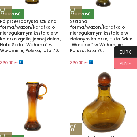
NOWOŚĆ
NOWOŚĆ
Półprzeźroczysta szklana
Szklana
forma/wazon/karafka o
forma/wazon/karafka o
nieregularnym kształcie w
nieregularnym kształcie w
kolorze zgniłej jasnej zieleni,
zielonym kolorze, Huta Szkła
Huta Szkła „Wołomin” w
„Wołomin” w Wołominie,
Wołominie, Polska, lata 70.
Polska, lata 70.
EUR €
390,00
zł
390,00
zł
PLN zł