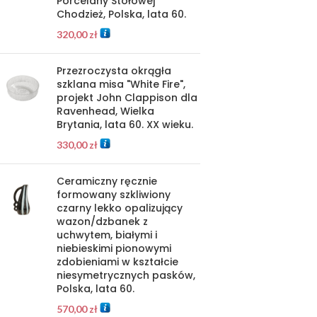
Porcelany Stołowej
Chodzież, Polska, lata 60.
320,00
zł
Przezroczysta okrągła
szklana misa "White Fire",
projekt John Clappison dla
Ravenhead, Wielka
Brytania, lata 60. XX wieku.
330,00
zł
Ceramiczny ręcznie
formowany szkliwiony
czarny lekko opalizujący
wazon/dzbanek z
uchwytem, białymi i
niebieskimi pionowymi
zdobieniami w kształcie
niesymetrycznych pasków,
Polska, lata 60.
570,00
zł