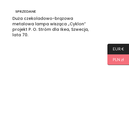
SPRZEDANE
Duża czekoladowo-brązowa
metalowa lampa wisząca „Cyklon”
projekt P. O. Ström dla Ikea, Szwecja,
lata 70.
EUR €
PLN zł