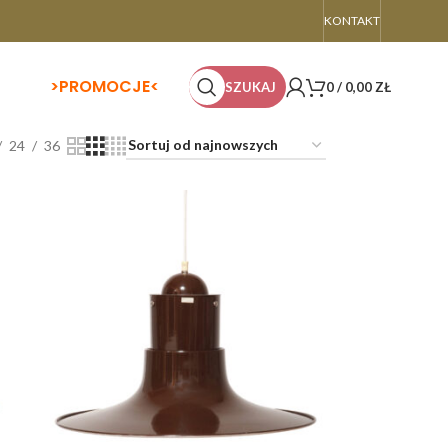
KONTAKT
>
PROMOCJE<
SZUKAJ
0
/
0,00
ZŁ
24
36