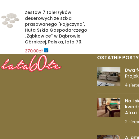
Zestaw 7 talerzyków
deserowych ze szkła
prasowanego "Pajęczyna",
Huta Szkła Gospodarczego
„Ząbkowice” w Dąbrowie
Górniczej, Polska, lata 70.
370,00
zł
OSTATNIE POSTY
Dwa f
Projek
4 sierp
No i s
kwadr
Afra i
2 sierp
A lam