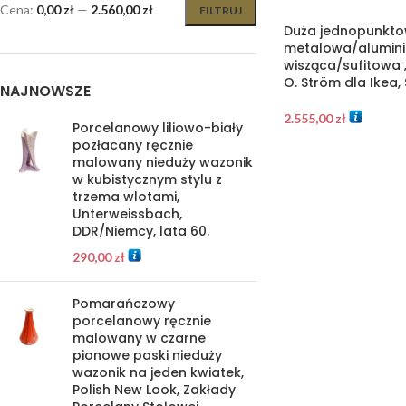
Cena:
0,00 zł
—
2.560,00 zł
FILTRUJ
Duża jednopunkto
metalowa/alumin
wisząca/sufitowa „
O. Ström dla Ikea, 
NAJNOWSZE
2.555,00
zł
Porcelanowy liliowo-biały
pozłacany ręcznie
malowany nieduży wazonik
w kubistycznym stylu z
trzema wlotami,
Unterweissbach,
DDR/Niemcy, lata 60.
290,00
zł
Pomarańczowy
porcelanowy ręcznie
malowany w czarne
pionowe paski nieduży
wazonik na jeden kwiatek,
Polish New Look, Zakłady