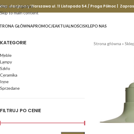
klep stacjonary Warszawa ul. 11 Listopada 54 / Praga Północ | Zapra
Skip to navigation
Skip to main content
TRONA GŁÓWNA
PROMOCJE
AKTUALNOŚCI
SKLEP
O NAS
KATEGORIE
Strona główna
»
Skle
Meble
Lampy
Szkło
Ceramika
Inne
Sprzedane
FILTRUJ PO CENIE