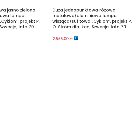
wa jasno zielona
Duża jednopunktowa różowa
iowa lampa
metalowa/aluminiowa lampa
Cyklon”, projekt P.
wisząca/sufitowa „Cyklon”, projekt P.
Szwecja, lata 70.
O. Ström dla Ikea, Szwecja, lata 70.
2.555,00
zł