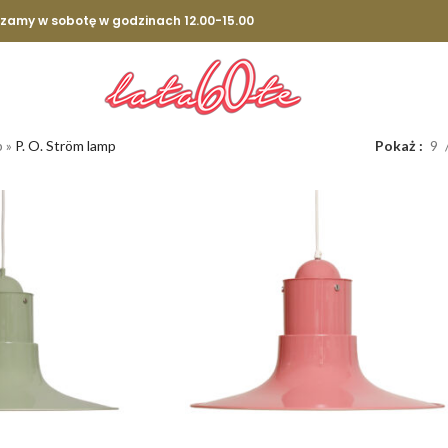
szamy w sobotę w godzinach 12.00-15.00
p
»
P. O. Ström lamp
Pokaż
9