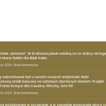
otele „Amanta”. W Krakowie pieski wiedzą co to dobry vintage
t Mario Bellini dla B&B Italia.
nia 2026
Brak komentarzy
ię zainstalował był u swoich nowych właścicieli. Niski
atowy stolik kawowy ze szklanym dymionym blatem. Projekt
 Tobia Scarpa dla Cassina, Włochy, lata 60.
nia 2026
Brak komentarzy
pa wylądowała w Szczecinie, a w zasadzie wodowała skoro t