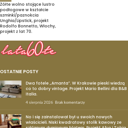
Żółte wolno stojące lustro
podłogowe w kształcie
szminki/paznokcia
Unghia/Lipstick, projekt
Rodolfo Bonnetto, Włochy,
projekt z lat 70.
OSTATNIE POSTY
Dwa fotele „Amanta”. W Krakowie pieski wiedzą
co to dobry vintage. Projekt Mario Bellini dla B&B
Italia.
4 sierpnia 2026
Brak komentarzy
No i się zainstalował był u swoich nowych
właścicieli. Niski kwadratowy stolik kawowy ze
szklanym dymionym blatem. Projekt Afra i Tobia