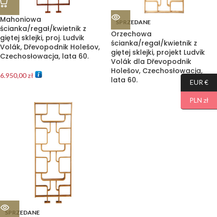
Mahoniowa
SPRZEDANE
ścianka/regał/kwietnik z
Orzechowa
giętej sklejki, proj. Ludvik
ścianka/regał/kwietnik z
Volák, Dřevopodnik Holešov,
giętej sklejki, projekt Ludvik
Czechosłowacja, lata 60.
Volák dla Dřevopodnik
Holešov, Czechosłowacja,
6.950,00
zł
lata 60.
EUR €
PLN zł
SPRZEDANE