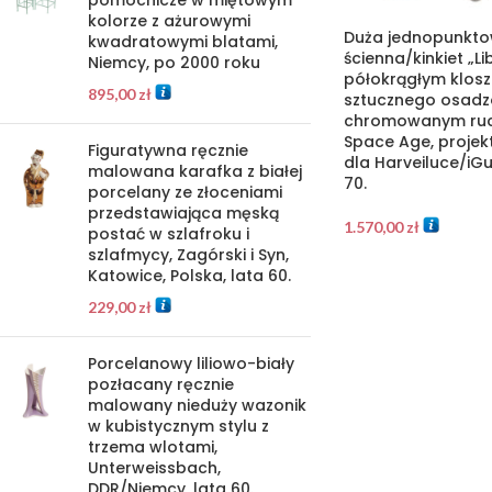
pomocnicze w miętowym
kolorze z ażurowymi
Duża jednopunkt
kwadratowymi blatami,
ścienna/kinkiet „Lib
Niemcy, po 2000 roku
półokrągłym klos
895,00
zł
sztucznego osad
chromowanym ruc
Space Age, projekt
Figuratywna ręcznie
dla Harveiluce/iGu
malowana karafka z białej
70.
porcelany ze złoceniami
przedstawiająca męską
1.570,00
zł
postać w szlafroku i
szlafmycy, Zagórski i Syn,
Katowice, Polska, lata 60.
229,00
zł
Porcelanowy liliowo-biały
pozłacany ręcznie
malowany nieduży wazonik
w kubistycznym stylu z
trzema wlotami,
Unterweissbach,
DDR/Niemcy, lata 60.