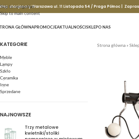
klep stacjonary Warszawa ul. 11 Listopada 54 / Praga Północ | Zapra
Skip to navigation
Skip to main content
TRONA GŁÓWNA
PROMOCJE
AKTUALNOŚCI
SKLEP
O NAS
KATEGORIE
Strona główna
»
Skle
Meble
Lampy
Szkło
Ceramika
Inne
Sprzedane
NAJNOWSZE
Trzy metalowe
kwietniki/stoliki