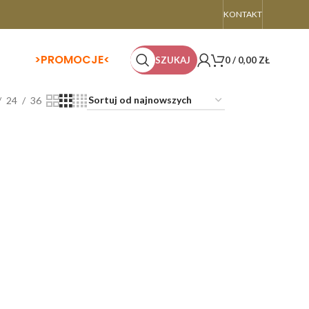
KONTAKT
>
PROMOCJE<
SZUKAJ
0
/
0,00
ZŁ
24
36