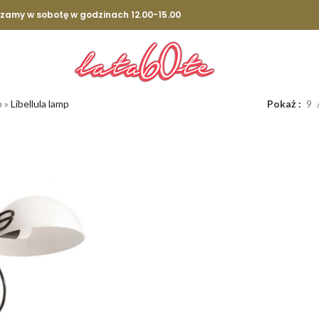
szamy w sobotę w godzinach 12.00-15.00
p
»
Libellula lamp
Pokaż
9