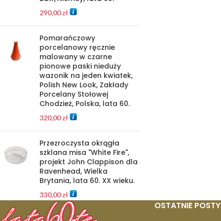
290,00
zł
Pomarańczowy
porcelanowy ręcznie
malowany w czarne
pionowe paski nieduży
wazonik na jeden kwiatek,
Polish New Look, Zakłady
Porcelany Stołowej
Chodzież, Polska, lata 60.
320,00
zł
Przezroczysta okrągła
szklana misa "White Fire",
projekt John Clappison dla
Ravenhead, Wielka
Brytania, lata 60. XX wieku.
330,00
zł
OSTATNIE POSTY