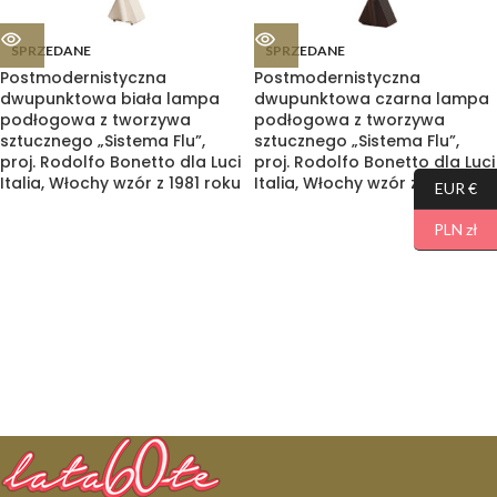
SPRZEDANE
SPRZEDANE
Postmodernistyczna
Postmodernistyczna
dwupunktowa biała lampa
dwupunktowa czarna lampa
podłogowa z tworzywa
podłogowa z tworzywa
sztucznego „Sistema Flu”,
sztucznego „Sistema Flu”,
proj. Rodolfo Bonetto dla Luci
proj. Rodolfo Bonetto dla Luci
Italia, Włochy wzór z 1981 roku
Italia, Włochy wzór z 1981 roku
EUR €
PLN zł