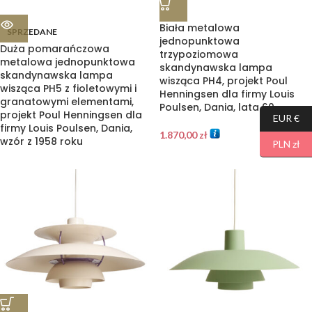
Biała metalowa
SPRZEDANE
jednopunktowa
Duża pomarańczowa
trzypoziomowa
metalowa jednopunktowa
skandynawska lampa
skandynawska lampa
wisząca PH4, projekt Poul
wisząca PH5 z fioletowymi i
Henningsen dla firmy Louis
granatowymi elementami,
Poulsen, Dania, lata 60.
projekt Poul Henningsen dla
EUR €
firmy Louis Poulsen, Dania,
1.870,00
zł
wzór z 1958 roku
PLN zł