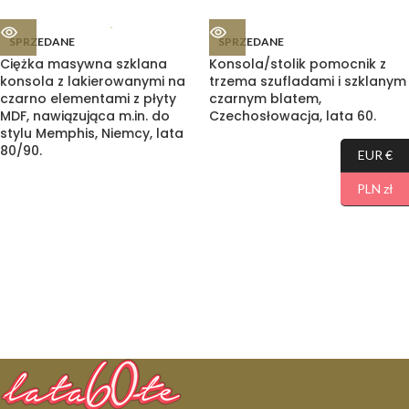
SPRZEDANE
SPRZEDANE
Ciężka masywna szklana
Konsola/stolik pomocnik z
konsola z lakierowanymi na
trzema szufladami i szklanym
czarno elementami z płyty
czarnym blatem,
MDF, nawiązująca m.in. do
Czechosłowacja, lata 60.
stylu Memphis, Niemcy, lata
80/90.
EUR €
PLN zł