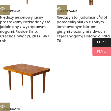
SPRZEDANE
SPRZEDANE
Nieduży jesionowy jasny
Nieduży stół jadalniany/stół
prostokątny rozkładany stół
pomocnik/biurko z żółtym
jadalniany z wykręcanymi
laminowanym blatem i
nogami, Rosice Brno,
giętymi złożonymi z dwóch
Czechosłowacja, 28 IX 1967
części nogami, Holandia, lata
rok
70.
EUR €
PLN zł
SPRZEDANE