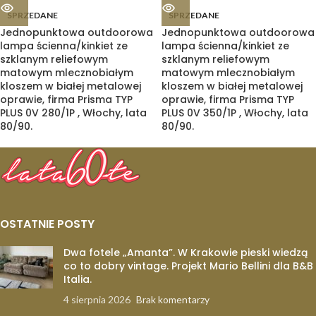
SPRZEDANE
SPRZEDANE
Jednopunktowa outdoorowa
Jednopunktowa outdoorowa
lampa ścienna/kinkiet ze
lampa ścienna/kinkiet ze
szklanym reliefowym
szklanym reliefowym
matowym mlecznobiałym
matowym mlecznobiałym
kloszem w białej metalowej
kloszem w białej metalowej
oprawie, firma Prisma TYP
oprawie, firma Prisma TYP
PLUS 0V 280/1P , Włochy, lata
PLUS 0V 350/1P , Włochy, lata
80/90.
80/90.
OSTATNIE POSTY
Dwa fotele „Amanta”. W Krakowie pieski wiedzą
co to dobry vintage. Projekt Mario Bellini dla B&B
Italia.
4 sierpnia 2026
Brak komentarzy