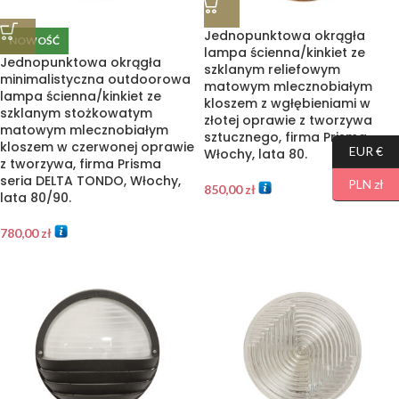
Jednopunktowa okrągła
NOWOŚĆ
lampa ścienna/kinkiet ze
Jednopunktowa okrągła
szklanym reliefowym
minimalistyczna outdoorowa
matowym mlecznobiałym
lampa ścienna/kinkiet ze
kloszem z wgłębieniami w
szklanym stożkowatym
złotej oprawie z tworzywa
matowym mlecznobiałym
sztucznego, firma Prisma,
kloszem w czerwonej oprawie
EUR €
Włochy, lata 80.
z tworzywa, firma Prisma
seria DELTA TONDO, Włochy,
PLN zł
850,00
zł
lata 80/90.
780,00
zł