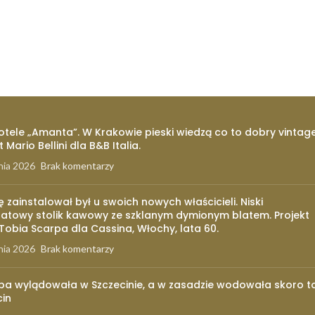
otele „Amanta”. W Krakowie pieski wiedzą co to dobry vintage
t Mario Bellini dla B&B Italia.
nia 2026
Brak komentarzy
ię zainstalował był u swoich nowych właścicieli. Niski
atowy stolik kawowy ze szklanym dymionym blatem. Projekt
 Tobia Scarpa dla Cassina, Włochy, lata 60.
nia 2026
Brak komentarzy
pa wylądowała w Szczecinie, a w zasadzie wodowała skoro t
cin