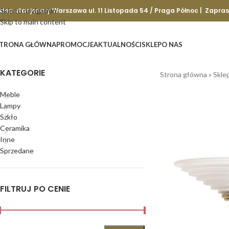
klep stacjonary Warszawa ul. 11 Listopada 54 / Praga Północ | Zapra
Skip to navigation
Skip to main content
TRONA GŁÓWNA
PROMOCJE
AKTUALNOŚCI
SKLEP
O NAS
KATEGORIE
Strona główna
»
Skle
Meble
Lampy
Szkło
Ceramika
Inne
Sprzedane
FILTRUJ PO CENIE