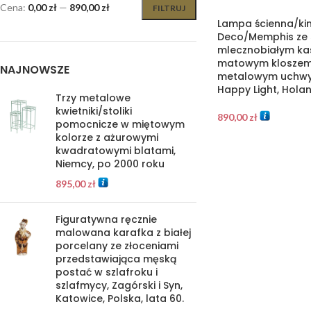
Cena:
0,00 zł
—
890,00 zł
FILTRUJ
Lampa ścienna/kink
Deco/Memphis ze 
mlecznobiałym k
matowym kloszem 
NAJNOWSZE
metalowym uchwy
Happy Light, Holan
Trzy metalowe
kwietniki/stoliki
890,00
zł
pomocnicze w miętowym
kolorze z ażurowymi
kwadratowymi blatami,
Niemcy, po 2000 roku
895,00
zł
Figuratywna ręcznie
malowana karafka z białej
porcelany ze złoceniami
przedstawiająca męską
postać w szlafroku i
szlafmycy, Zagórski i Syn,
Katowice, Polska, lata 60.