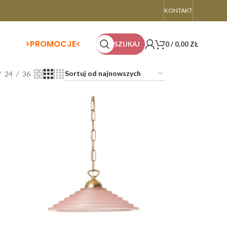
KONTAKT
>
PROMOCJE<
SZUKAJ
0
/
0,00
ZŁ
24
36