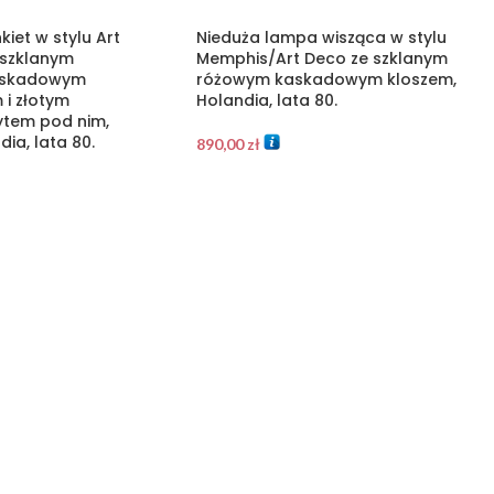
iet w stylu Art
Nieduża lampa wisząca w stylu
szklanym
Memphis/Art Deco ze szklanym
askadowym
różowym kaskadowym kloszem,
i złotym
Holandia, lata 80.
tem pod nim,
dia, lata 80.
890,00
zł