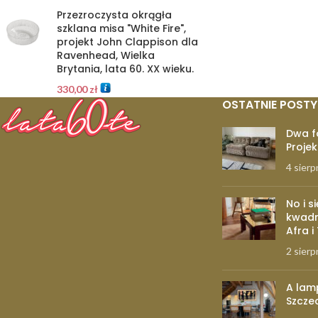
Przezroczysta okrągła
szklana misa "White Fire",
projekt John Clappison dla
Ravenhead, Wielka
Brytania, lata 60. XX wieku.
330,00
zł
OSTATNIE POSTY
Dwa f
Projek
4 sierp
No i s
kwadr
Afra i
2 sierp
A lam
Szcze