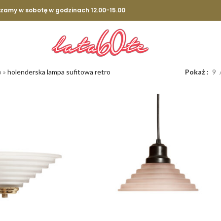
szamy w sobotę w godzinach 12.00-15.00
p
»
holenderska lampa sufitowa retro
Pokaż
9