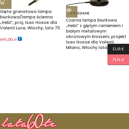
Gięta granatowa lampa
SPRZEDANE
biurkowa/lampa ścienna
Czarna lampa biurkowa
„Hebi”, proj. Isao Hosoe dla
„Hebi” z giętym ramieniem i
Valenti Luce, Włochy, lata 70.
białym metalowym
obrotowym kloszem, projekt
695,00
zł
Isao Hosoe dla Valenti
Milano, Włochy lata 70.
EUR €
PLN zł