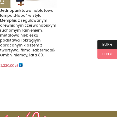
Jednopunktowa nablatowa
lampa „Haba” w stylu
Memphis z regulowanym
drewnianym czerwonobiałym
ruchomym ramieniem,
metalową niebieską
podstawą i okrągłym
EUR €
obracanym kloszem z
tworzywa, firma Habermaaß
PLN zł
Gmbh, Niemcy, lata 80.
1.330,00
zł