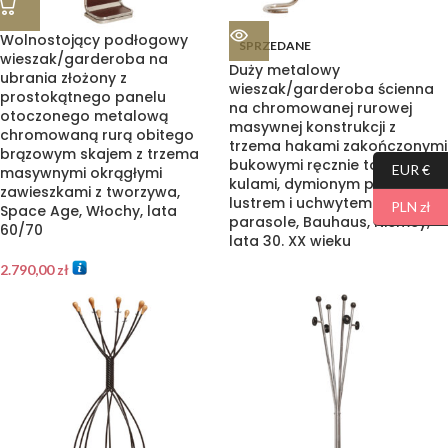
Wolnostojący podłogowy
SPRZEDANE
wieszak/garderoba na
Duży metalowy
ubrania złożony z
wieszak/garderoba ścienna
prostokątnego panelu
na chromowanej rurowej
otoczonego metalową
masywnej konstrukcji z
chromowaną rurą obitego
trzema hakami zakończonymi
brązowym skajem z trzema
bukowymi ręcznie toczonymi
EUR €
masywnymi okrągłymi
kulami, dymionym pionowym
zawieszkami z tworzywa,
lustrem i uchwytem na
PLN zł
Space Age, Włochy, lata
parasole, Bauhaus, Niemcy,
60/70
lata 30. XX wieku
2.790,00
zł