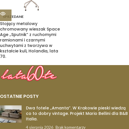
SPRZEDANE
Stojący metalowy
chromowany wieszak Space
Age „Sputnik” z ruchomymi
ramionami i czarnymi
uchwytami z tworzywa w
kształcie kuli, Holandia, lata
70.
OSTATNIE POSTY
Dwa fotele „Amanta”. W Krakowie pieski wiedzą
co to dobry vintage. Projekt Mario Bellini dla B&B
Italia.
4 sierpnia 2026
Brak komentarzy