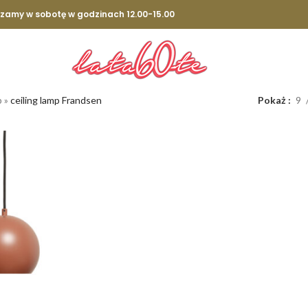
szamy w sobotę w godzinach 12.00-15.00
p
»
ceiling lamp Frandsen
Pokaż
9