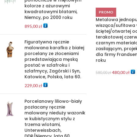
pomocnicze w miętowym
kolorze z ażurowymi
kwadratowymi blatami,
PROMO
Niemcy, po 2000 roku
Metalowa jednop
wisząca/sufitowa 
895,00
zł
ściętej/otwartej o
terakotowej czerw
Figuratywna ręcznie
czarnym materiał
malowana karafka z białej
zasilającym, proj
porcelany ze złoceniami
dla firmy Frandsen
przedstawiająca męską
roku
postać w szlafroku i
szlafmycy, Zagórski i Syn,
480,00
zł
580,00
zł
Katowice, Polska, lata 60.
229,00
zł
Porcelanowy liliowo-biały
pozłacany ręcznie
malowany nieduży wazonik
w kubistycznym stylu z
trzema wlotami,
Unterweissbach,
DDR/Niemcy, lata 60.