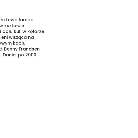
unktowa lampa
w kształcie
d dołu kuli w kolorze
ieni wisząca na
owym kablu
ekt Benny Frandsen
, Dania, po 2000