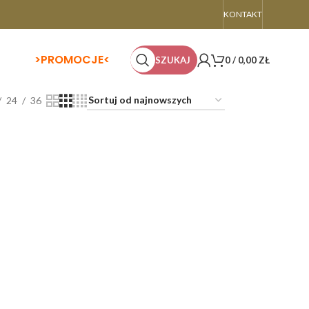
KONTAKT
>
PROMOCJE<
SZUKAJ
0
/
0,00
ZŁ
24
36