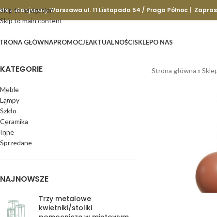
klep stacjonary Warszawa ul. 11 Listopada 54 / Praga Północ | Zapra
Skip to navigation
Skip to main content
TRONA GŁÓWNA
PROMOCJE
AKTUALNOŚCI
SKLEP
O NAS
KATEGORIE
Strona główna
»
Skle
Meble
Lampy
Szkło
Ceramika
Inne
Sprzedane
NAJNOWSZE
Trzy metalowe
kwietniki/stoliki