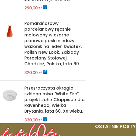
290,00
zł
Pomarańczowy
porcelanowy ręcznie
malowany w czarne
pionowe paski nieduży
wazonik na jeden kwiatek,
Polish New Look, Zakłady
Porcelany Stołowej
Chodzież, Polska, lata 60.
320,00
zł
Przezroczysta okrągła
szklana misa "White Fire",
projekt John Clappison dla
Ravenhead, Wielka
Brytania, lata 60. XX wieku.
330,00
zł
OSTATNIE POSTY