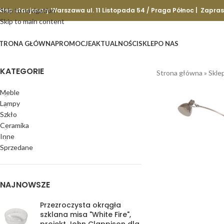
klep stacjonary Warszawa ul. 11 Listopada 54 / Praga Północ | Zapra
Skip to navigation
Skip to main content
TRONA GŁÓWNA
PROMOCJE
AKTUALNOŚCI
SKLEP
O NAS
KATEGORIE
Strona główna
»
Skle
Meble
Lampy
Szkło
Ceramika
Inne
Sprzedane
NAJNOWSZE
Przezroczysta okrągła
szklana misa "White Fire",