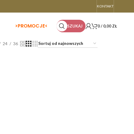
KONTAKT
>
PROMOCJE<
SZUKAJ
0
/
0,00
ZŁ
24
36