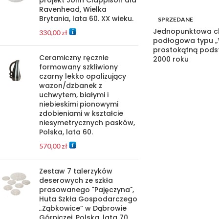
projekt John Clappison dla
Ravenhead, Wielka
Brytania, lata 60. XX wieku.
SPRZEDANE
Jednopunktowa 
330,00
zł
podłogowa typu „
prostokątną podst
Ceramiczny ręcznie
2000 roku
formowany szkliwiony
czarny lekko opalizujący
wazon/dzbanek z
uchwytem, białymi i
niebieskimi pionowymi
zdobieniami w kształcie
niesymetrycznych pasków,
Polska, lata 60.
570,00
zł
Zestaw 7 talerzyków
deserowych ze szkła
prasowanego "Pajęczyna",
Huta Szkła Gospodarczego
„Ząbkowice” w Dąbrowie
Górniczej, Polska, lata 70.