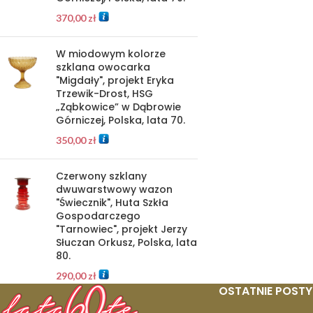
370,00
zł
W miodowym kolorze
szklana owocarka
"Migdały", projekt Eryka
Trzewik-Drost, HSG
„Ząbkowice” w Dąbrowie
Górniczej, Polska, lata 70.
350,00
zł
Czerwony szklany
dwuwarstwowy wazon
"Świecznik", Huta Szkła
Gospodarczego
"Tarnowiec", projekt Jerzy
Słuczan Orkusz, Polska, lata
80.
290,00
zł
OSTATNIE POSTY