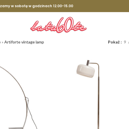
szamy w sobotę w godzinach 12.00-15.00
p
»
Artiforte vintage lamp
Pokaż
9