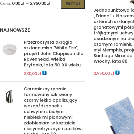
Cena:
0,00 zł
—
2.950,00 zł
FILTRUJ
Jednopunktowa 
„Triana” z klosze
czterech szklanych
granatowymi półp
NAJNOWSZE
trójkątnymi uchwy
osadzonym na dł
Przezroczysta okrągła
czarnym ramieniu,
szklana misa "White Fire",
styl Memphis, proj
projekt John Clappison dla
Santiago Miranda 
Ravenhead, Wielka
Włochy, lata 80.
Brytania, lata 60. XX wieku.
2.950,00
zł
330,00
zł
Ceramiczny ręcznie
formowany szkliwiony
czarny lekko opalizujący
wazon/dzbanek z
uchwytem, białymi i
niebieskimi pionowymi
zdobieniami w kształcie
niesymetrycznych pasków,