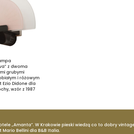
lampa
Diva” z dwoma
mi grubymi
obiałym i różowym
t Ezio Didone dla
ochy, wzór z 1987
otele „Amanta”. W Krakowie pieski wiedzą co to dobry vintage
t Mario Bellini dla B&B Italia.