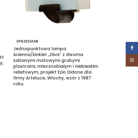
SPRZEDANE
Face
Jednopunktowa lampa
ścienna/kinkiet „Diva” z dwoma
kt
szklanymi matowymi grubymi
Insta
y,
plastrami, mlecznobiałym i niebieskim
reliefowym, projekt Ezio Didone dla
firmy Arteluce, Włochy, wzór z 1987
roku