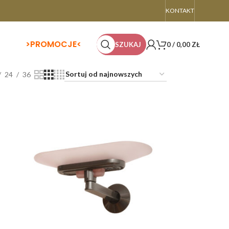
KONTAKT
>
PROMOCJE<
SZUKAJ
0
/
0,00
ZŁ
24
36