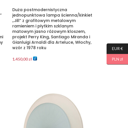
Duża postmodernistyczna
”
jednopunktowa lampa ścienna/kinkiet
„Jill” z grafitowym metalowym
ramieniem i płytkim szklanym
matowym jasno różowym kloszem,
mi
projekt Perry King, Santiago Miranda i
my
Gianluigi Arnaldi dla Arteluce, Włochy,
wzór z 1978 roku
EUR €
1.450,00
zł
PLN zł