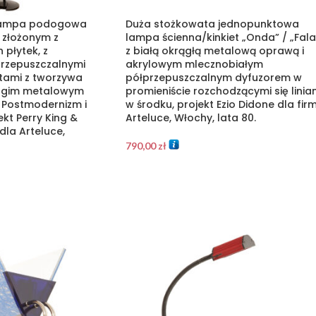
lampa podogowa
Duża stożkowata jednopunktowa
m złożonym z
lampa ścienna/kinkiet „Onda” / „Fala
 płytek, z
z białą okrągłą metalową oprawą i
rzepuszczalnymi
akrylowym mlecznobiałym
tami z tworzywa
półprzepuszczalnym dyfuzorem w
ugim metalowym
promieniście rozchodzącymi się linia
 Postmodernizm i
w środku, projekt Ezio Didone dla fir
ekt Perry King &
Arteluce, Włochy, lata 80.
dla Arteluce,
790,00
zł