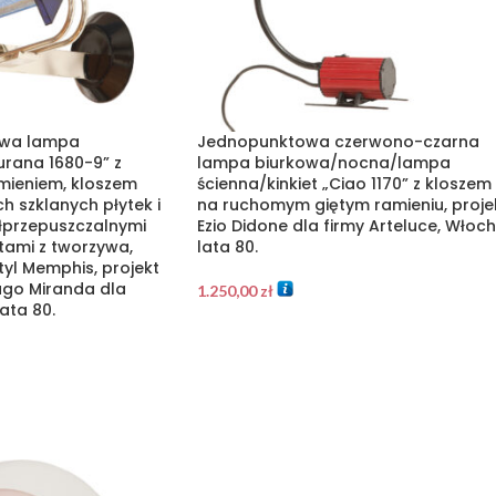
owa lampa
Jednopunktowa czerwono-czarna
urana 1680-9” z
lampa biurkowa/nocna/lampa
ieniem, kloszem
ścienna/kinkiet „Ciao 1170” z kloszem
h szklanych płytek i
na ruchomym giętym ramieniu, proje
łprzepuszczalnymi
Ezio Didone dla firmy Arteluce, Włoch
tami z tworzywa,
lata 80.
tyl Memphis, projekt
iago Miranda dla
1.250,00
zł
lata 80.