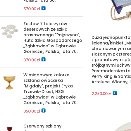
Polska, lata 60.
570,00
zł
Zestaw 7 talerzyków
deserowych ze szkła
prasowanego "Pajęczyna",
Duża jednopunkt
Huta Szkła Gospodarczego
ścienna/kinkiet „M
„Ząbkowice” w Dąbrowie
chromowanym ram
Górniczej, Polska, lata 70.
złożonym z czterec
z granatowymi pó
370,00
zł
trójkątnymi uchwy
Postmodernizm i s
W miodowym kolorze
Perry King & Sant
szklana owocarka
Arteluce, Włochy, 
"Migdały", projekt Eryka
Trzewik-Drost, HSG
2.250,00
zł
„Ząbkowice” w Dąbrowie
Górniczej, Polska, lata 70.
350,00
zł
Czerwony szklany