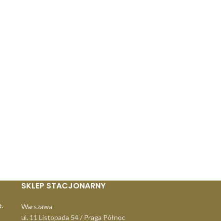
SKLEP STACJONARNY
.
Warszawa
ul. 11 Listopada 54 / Praga Północ