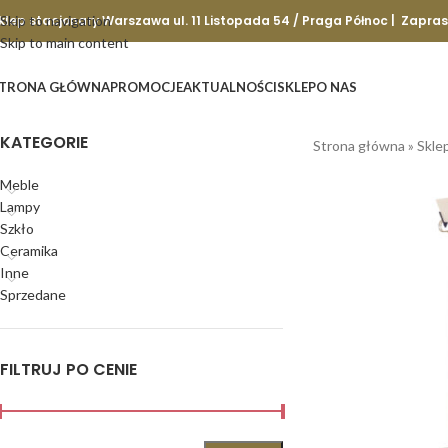
klep stacjonary Warszawa ul. 11 Listopada 54 / Praga Północ | Zapra
Skip to navigation
Skip to main content
TRONA GŁÓWNA
PROMOCJE
AKTUALNOŚCI
SKLEP
O NAS
KATEGORIE
Strona główna
»
Skle
Meble
Lampy
Szkło
Ceramika
Inne
Sprzedane
FILTRUJ PO CENIE