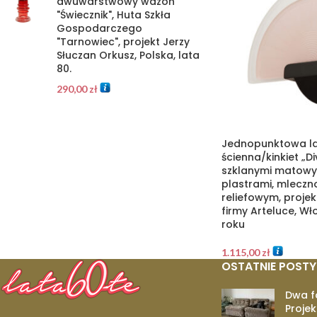
dwuwarstwowy wazon
"Świecznik", Huta Szkła
Gospodarczego
"Tarnowiec", projekt Jerzy
Słuczan Orkusz, Polska, lata
80.
290,00
zł
Jednopunktowa 
ścienna/kinkiet „
szklanymi matowy
plastrami, mleczn
reliefowym, projek
firmy Arteluce, Wł
roku
1.115,00
zł
OSTATNIE POSTY
Dwa f
Projek