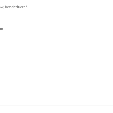
ków, bez obtłuczeń.
cm