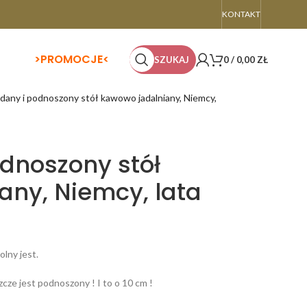
KONTAKT
>
PROMOCJE<
SZUKAJ
0
/
0,00
ZŁ
dany i podnoszony stół kawowo jadalniany, Niemcy,
dnoszony stół
any, Niemcy, lata
olny jest.
zcze jest podnoszony ! I to o 10 cm !