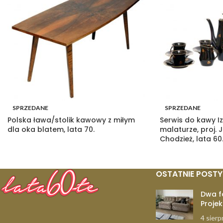
SPRZEDANE
SPRZEDANE
Polska ława/stolik kawowy z miłym
Serwis do kawy Iz
dla oka blatem, lata 70.
malaturze, proj. 
Chodzież, lata 60
OSTATNIE POSTY
Dwa f
Projek
4 sierp