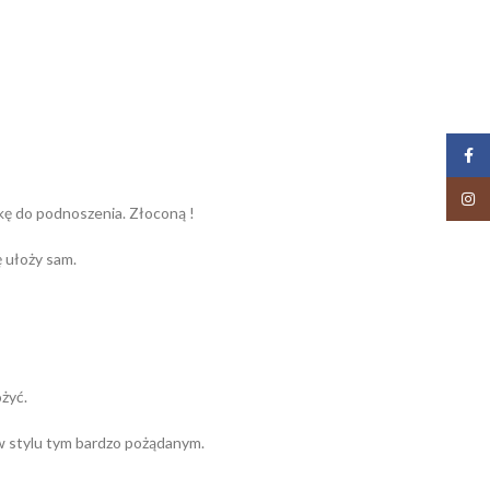
Face
Insta
bkę do podnoszenia. Złoconą !
ę ułoży sam.
ożyć.
 w stylu tym bardzo pożądanym.