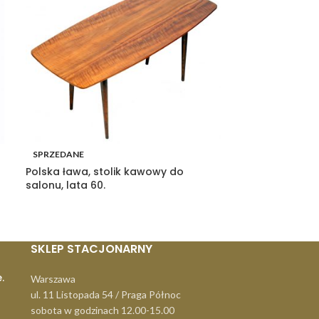
SPRZEDANE
SPRZEDANE
Polska ława, stolik kawowy do
Porcelanowa 
salonu, lata 60.
Wałbrzych, Pol
SKLEP STACJONARNY
.
Warszawa
ul. 11 Listopada 54 / Praga Północ
sobota w godzinach 12.00-15.00