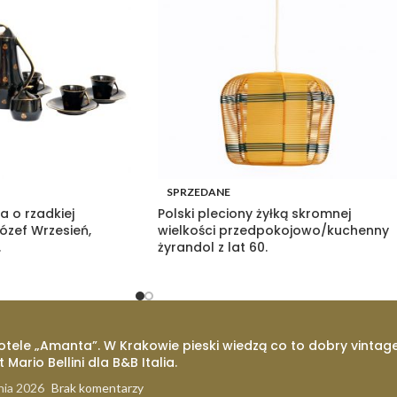
SPRZEDANE
a o rzadkiej
Polski pleciony żyłką skromnej
Józef Wrzesień,
wielkości przedpokojowo/kuchenny
.
żyrandol z lat 60.
otele „Amanta”. W Krakowie pieski wiedzą co to dobry vintage
t Mario Bellini dla B&B Italia.
nia 2026
Brak komentarzy