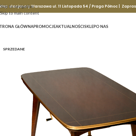
klep stacjonary Warszawa ul. 11 Listopada 54 / Praga Północ | Zapra
Skip to navigation
Skip to main content
TRONA GŁÓWNA
PROMOCJE
AKTUALNOŚCI
SKLEP
O NAS
SPRZEDANE