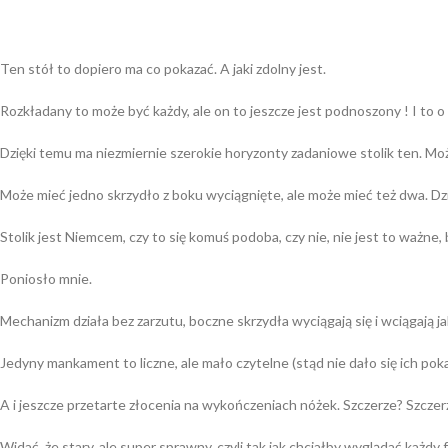
Ten stół to dopiero ma co pokazać. A jaki zdolny jest.
Rozkładany to może być każdy, ale on to jeszcze jest podnoszony ! I to o
Dzięki temu ma niezmiernie szerokie horyzonty zadaniowe stolik ten. Mo
Może mieć jedno skrzydło z boku wyciągnięte, ale może mieć też dwa. Dzi
Stolik jest Niemcem, czy to się komuś podoba, czy nie, nie jest to ważne, 
Poniosło mnie.
Mechanizm działa bez zarzutu, boczne skrzydła wyciągają się i wciągają jak 
Jedyny mankament to liczne, ale mało czytelne (stąd nie dało się ich poka
A i jeszcze przetarte złocenia na wykończeniach nóżek. Szczerze? Szczer
Widać, że stary, ale super sprawny, czyli tak jak chciałby wyglądać każdy 