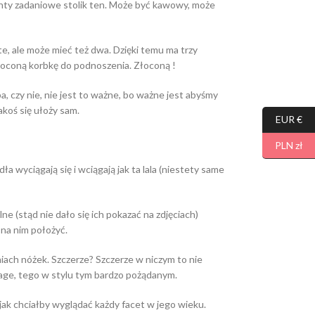
onty zadaniowe stolik ten. Może być kawowy, może
e, ale może mieć też dwa. Dzięki temu ma trzy
złoconą korbkę do podnoszenia. Złoconą !
a, czy nie, nie jest to ważne, bo ważne jest abyśmy
jakoś się ułoży sam.
EUR €
PLN zł
a wyciągają się i wciągają jak ta lala (niestety same
e (stąd nie dało się ich pokazać na zdjęciach)
 na nim położyć.
iach nóżek. Szczerze? Szczerze w niczym to nie
tage, tego w stylu tym bardzo pożądanym.
k jak chciałby wyglądać każdy facet w jego wieku.