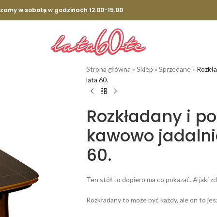
szamy w sobotę w godzinach 12.00-15.00
Strona główna
»
Sklep
»
Sprzedane
»
Rozkła
lata 60.
Rozkładany i po
kawowo jadalni
60.
Ten stół to dopiero ma co pokazać. A jaki zd
Rozkładany to może być każdy, ale on to jes