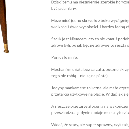
Dzięki temu ma niezmiernie szerokie horyz
być jadalniany.
Może mieć jedno skrzydło z boku wyciągnięt
wielkości i dwie wysokości. I bardzo ładną 
Stolik jest Niemcem, czy to się komuś podob
zdrowi byli, bo jak będzie zdrowie to reszta 
Poniosło mnie.
Mechanizm działa bez zarzutu, boczne skrzydł
tego nie robią – nie są na pilota).
Jedyny mankament to liczne, ale mało czyteln
przetarcia użytkowe na blacie. Widać jak się
A i jeszcze przetarte złocenia na wykończen
przeszkadza, a jedynie dodaje mu sznytu vi
Widać, że stary, ale super sprawny, czyli ta