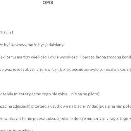
OPIS
 10 cm !
że być kawowy, może być jadalniany.
ęki temu ma trzy wielkości i dwie wysokości. I bardzo ładną złoconą kor
bo ważne jest abyśmy zdrowi byli, bo jak będzie zdrowie to reszta jakoś si
ta lala (niestety same tego nie robią – nie są na pilota).
zać na zdjęciach) przetarcia użytkowe na blacie. Widać jak się na nim poł
ze w niczym to nie przeszkadza, a jedynie dodaje mu sznytu vitage, tego
facet w jego wieku.