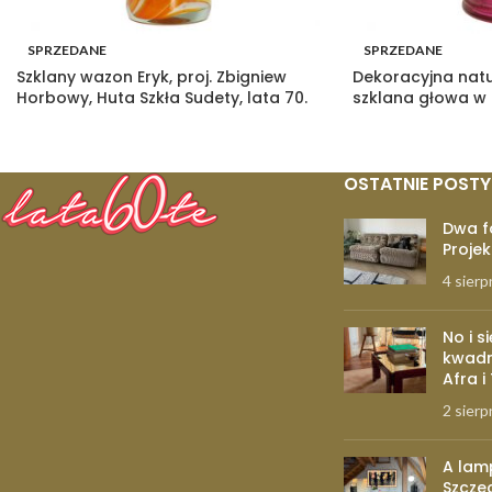
SPRZEDANE
SPRZEDANE
Szklany wazon Eryk, proj. Zbigniew
Dekoracyjna nat
Horbowy, Huta Szkła Sudety, lata 70.
szklana głowa w
OSTATNIE POSTY
Dwa f
Projek
4 sierp
No i s
kwadr
Afra i
2 sierp
A lam
Szcze