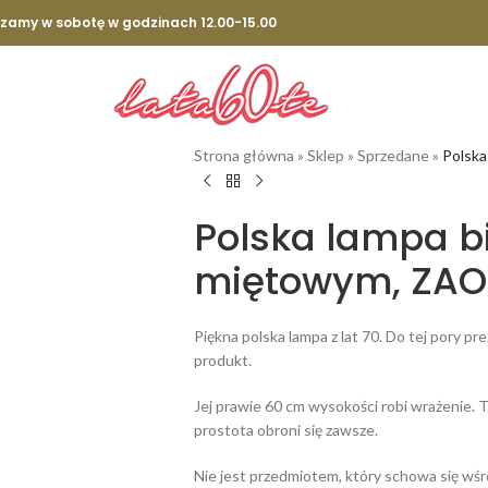
szamy w sobotę w godzinach 12.00-15.00
Strona główna
»
Sklep
»
Sprzedane
»
Polska
Polska lampa b
miętowym, ZAOS
Piękna polska lampa z lat 70. Do tej pory 
produkt.
Jej prawie 60 cm wysokości robi wrażenie. 
prostota obroni się zawsze.
Nie jest przedmiotem, który schowa się wśr