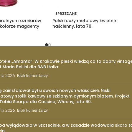
SPRZEDANE
uralnych rozmiarów
Polski duży metalowy kwietnik
 kolorze magaenty
naścienny, lata 70.
otele „Amanta”. W Krakowie pieski wiedzą co to dobry vintage
t Mario Bellini dla B&B Italia.
nia 2026
Brak komentarzy
ię zainstalował był u swoich nowych właścicieli. Niski
atowy stolik kawowy ze szklanym dymionym blatem. Projekt
 Tobia Scarpa dla Cassina, Włochy, lata 60.
nia 2026
Brak komentarzy
pa wylądowała w Szczecinie, a w zasadzie wodowała skoro t
cin