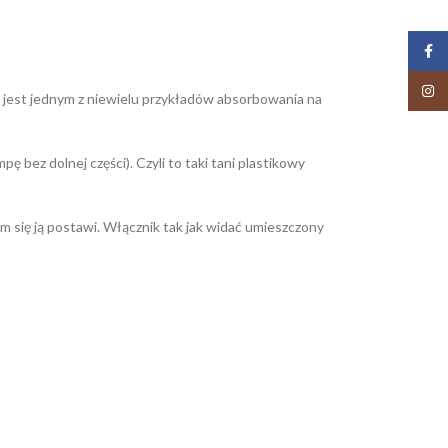
Face
Insta
m jest jednym z niewielu przykładów absorbowania na
ę bez dolnej części). Czyli to taki tani plastikowy
m się ją postawi. Włącznik tak jak widać umieszczony