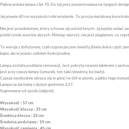
Piękna polska lampa z lat 70. Do tej pory prezentowana na targach desi
Jej prawie 60 cm wysokości robi wrażenie. To prosta metalowa konstrukc
Nie jest przedmiotem, który schowa się wśród innych. Ją będzie widać 
polski rynek wzorów obcych. Mówiąc wprost, nie jest plagiatem, co częst
To wersja z dyfuzorem, czyli rozpraszaczem światłą (biała dolna część zam
bajer, ale w praniu całkiem funkcjonalny.
Lampa została poddana renowacji. Jest pokryta nowym lakierem z zachowa
jest przy czaszy lampy (sznurek, ten taki niewinny, bo biały).
Czasza swobodnie obraca się w górę i w dół w pionie, a jakby tego komuś
Lampa na żarówkę z dużym gwintem, E27.
Sygnowana od spodu (zdjęcie).
Wysokość : 57 cm
Wysokość klosza : 23 cm
Średnica klosza : 23 cm
Średnica podstawy : 19 cm
Wysokość ramienia : 45 cm