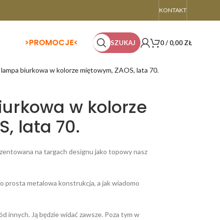
KONTAKT
>
PROMOCJE<
SZUKAJ
0
/
0,00
ZŁ
 lampa biurkowa w kolorze miętowym, ZAOS, lata 70.
iurkowa w kolorze
, lata 70.
prezentowana na targach designu jako topowy nasz
To prosta metalowa konstrukcja, a jak wiadomo
ód innych. Ją będzie widać zawsze. Poza tym w