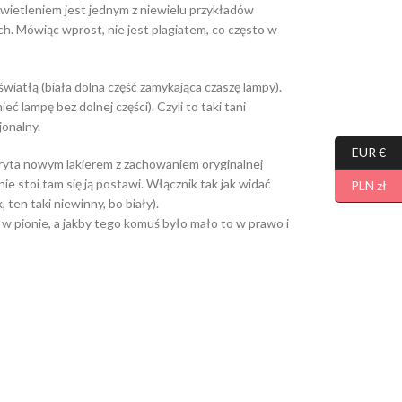
świetleniem jest jednym z niewielu przykładów
h. Mówiąc wprost, nie jest plagiatem, co często w
światłą (biała dolna część zamykająca czaszę lampy).
ć lampę bez dolnej części). Czyli to taki tani
jonalny.
EUR €
ryta nowym lakierem z zachowaniem oryginalnej
ie stoi tam się ją postawi. Włącznik tak jak widać
PLN zł
 ten taki niewinny, bo biały).
 w pionie, a jakby tego komuś było mało to w prawo i