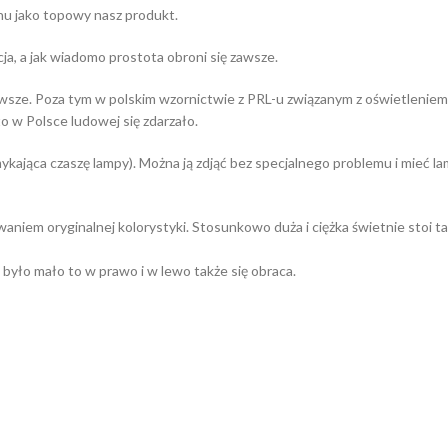
gnu jako topowy nasz produkt.
ja, a jak wiadomo prostota obroni się zawsze.
zawsze. Poza tym w polskim wzornictwie z PRL-u związanym z oświetlenie
o w Polsce ludowej się zdarzało.
ykająca czaszę lampy). Można ją zdjąć bez specjalnego problemu i mieć lamp
niem oryginalnej kolorystyki. Stosunkowo duża i ciężka świetnie stoi ta
 było mało to w prawo i w lewo także się obraca.