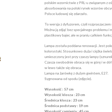
polskim wzornictwie z PRL-u związanym z o
absorbowania na polski rynek wzorów obcyc
Polsce ludowej się zdarzało.
To wersja z dyfuzorem, czyli rozpraszaczem 
Można ją zdjąć bez specjalnego problemu i mie
plastikowy bajer, ale w praniu całkiem funkc
Lampa została poddana renowacji. Jest pok
kolorystyki. Stosunkowo duża i ciężka świetn
umieszczony jest przy czaszy lampy (sznurek,
Czasza swobodnie obraca się w górę i w dół
w lewo także się obraca.
Lampa na żarówkę z dużym gwintem, E27.
Sygnowana od spodu (zdjęcie).
Wysokość : 57 cm
Wysokość klosza : 23 cm
Średnica klosza : 23 cm
Średnica podstawy : 19 cm
Wysokość ramienia : 45 cm