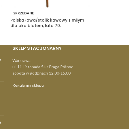
SPRZEDANE
SPRZEDANE
Polska ława/stolik kawowy z miłym
Lampka nocna 
dla oka blatem, lata 70.
80.
SKLEP STACJONARNY
.
Warszawa
ul. 11 Listopada 54 / Praga Północ
sobota w godzinach 12.00-15.00
Regulamin sklepu
o