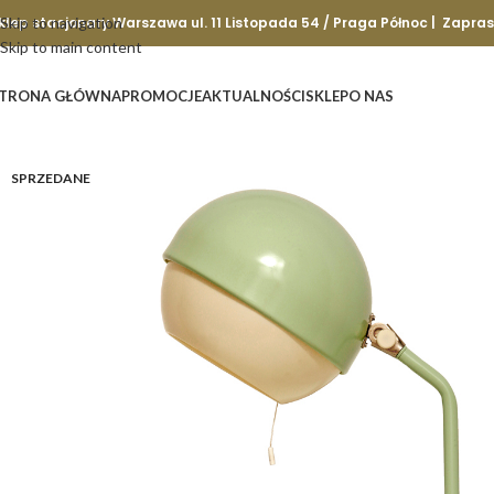
klep stacjonary Warszawa ul. 11 Listopada 54 / Praga Północ | Zapra
Skip to navigation
Skip to main content
TRONA GŁÓWNA
PROMOCJE
AKTUALNOŚCI
SKLEP
O NAS
SPRZEDANE