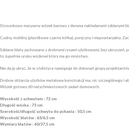
Stosunkowo masywny wózek barowy z dwoma nakładanymi szklanymi blatam
Cudny, mobilny (plastikowe czarne kółka), poręczny i niepowtarzalny. 
Szklane blaty zachowane z drobnymi rysami użytkowymi, bez ukruszeń, pękn
to zupełnie uroku wózkowi który ma go mnóstwo.
Nie da ję ukryć, że w stylistyce nawiązuje do dokonań grupy projektant
Drobne obtarcia użytków metalowa konstrukcji ma, nic szczególnego i a
Wózek gotowy d0 natychmiastowych zadań domowych.
Wysokość z uchwytem : 72 cm
Długość wózka : 73 cm
Szerokość/długość uchwytu do pchania : 50,5 cm
Wysokość blatów : 63/6,5 cm
Wymiary blatów : 60/37,5 cm