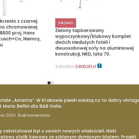
krzesło z czarnej
PROMO
 na chromowanej
Zielony tapicerowany
 8600 proj. Hans
wypoczynkowy/klubowy komplet
 Kusch+Co, Niemcy,
dwóch niedużych foteli i
ku
dwuosobowej sofy na aluminiowej
konstrukcji, NRD, lata 70.
3.800,00
zł
4.350,00
zł
otele „Amanta”. W Krakowie pieski wiedzą co to dobry vintage
t Mario Bellini dla B&B Italia.
nia 2026
Brak komentarzy
ię zainstalował był u swoich nowych właścicieli. Niski
atowy stolik kawowy ze szklanym dymionym blatem. Projekt