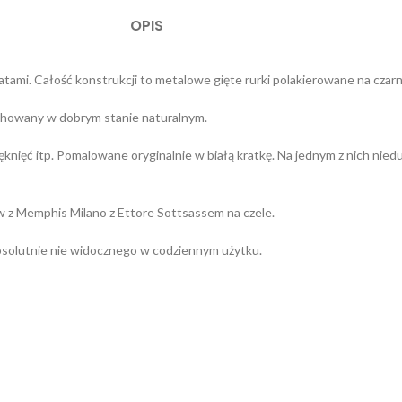
OPIS
i. Całość konstrukcji to metalowe gięte rurki polakierowane na czarn
Zachowany w dobrym stanie naturalnym.
ięć itp. Pomalowane oryginalnie w białą kratkę. Na jednym z nich nieduży 
ów z Memphis Milano z Ettore Sottsassem na czele.
bsolutnie nie widocznego w codziennym użytku.