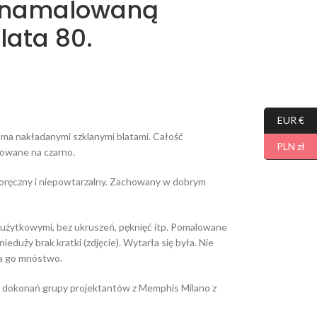
ą namalowaną
lata 80.
EUR €
 nakładanymi szklanymi blatami. Całość
PLN zł
rowane na czarno.
 poręczny i niepowtarzalny. Zachowany w dobrym
 użytkowymi, bez ukruszeń, pęknięć itp. Pomalowane
nieduży brak kratki (zdjęcie). Wytarła się była. Nie
ma go mnóstwo.
 do dokonań grupy projektantów z Memphis Milano z