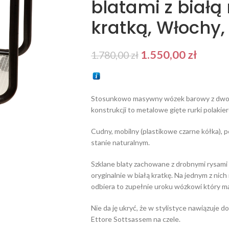
blatami z biał
kratką, Włochy, 
1.550,00
zł
1.780,00
zł
Stosunkowo masywny wózek barowy z dwoma
konstrukcji to metalowe gięte rurki polakie
Cudny, mobilny (plastikowe czarne kółka),
stanie naturalnym.
Szklane blaty zachowane z drobnymi rysami
oryginalnie w białą kratkę. Na jednym z nich 
odbiera to zupełnie uroku wózkowi który 
Nie da ję ukryć, że w stylistyce nawiązuje
Ettore Sottsassem na czele.