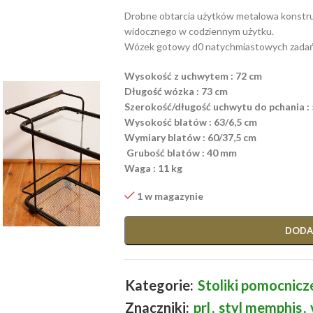
Drobne obtarcia użytków metalowa konstrukc
widocznego w codziennym użytku.
Wózek gotowy d0 natychmiastowych zada
Wysokość z uchwytem : 72 cm
Długość wózka : 73 cm
Szerokość/długość uchwytu do pchania : 
Wysokość blatów : 63/6,5 cm
Wymiary blatów : 60/37,5 cm
Grubość blatów : 40 mm
Waga : 11 kg
1 w magazynie
DODA
Kategorie:
Stoliki pomocnicz
Znaczniki:
prl
,
styl memphis
,