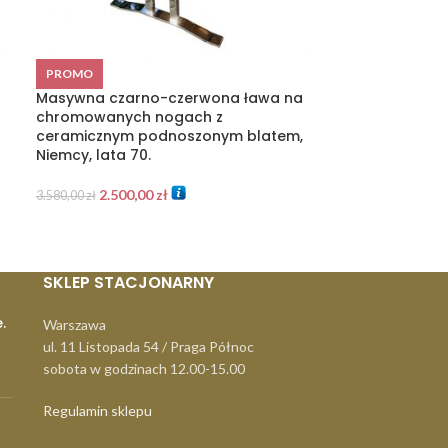
Etażerka/kwiet
PROMO
szklane czarne
Masywna czarno-czerwona ława na
Czechosłowacja
chromowanych nogach z
ceramicznym podnoszonym blatem,
1.500,00
zł
Niemcy, lata 70.
2.500,00
zł
3.580,00
zł
SKLEP STACJONARNY
.
Warszawa
ul. 11 Listopada 54 / Praga Północ
sobota w godzinach 12.00-15.00
Regulamin sklepu