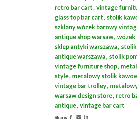
retro bar cart
,
vintage furnit
glass top bar cart
,
stolik kaw
szklany wózek barowy vinta
antique shop warsaw
,
wózek 
sklep antyki warszawa
,
stoli
antique warszawa
,
stolik po
vintage furniture shop
,
metal
style
,
metalowy stolik kawo
vintage bar trolley
,
metalowy
warsaw design store
,
retro b
antique
,
vintage bar cart
Share: