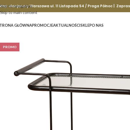
klep stacjonary Warszawa ul. 11 Listopada 54 / Praga Północ | Zapra
Skip to navigation
Skip to main content
TRONA GŁÓWNA
PROMOCJE
AKTUALNOŚCI
SKLEP
O NAS
PROMO