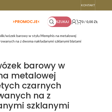
KONTAKT
>
PROMOCJE<
SZUKAJ
0
/
0,00
ZŁ
olik/wózek barowy w stylu Memphis na metalowej
ierowanych na z dwoma nakładanymi szklanymi blatami
/wózek barowy w
na metalowej
iętych czarnych
owanych na z
nymi szklanymi