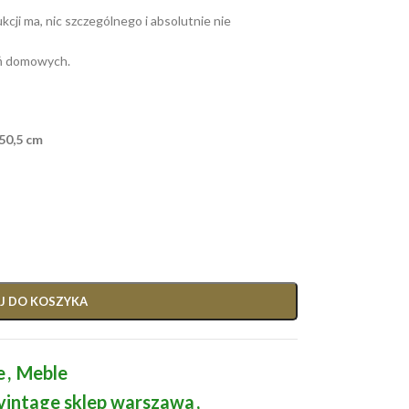
ji ma, nic szczególnego i absolutnie nie
ń domowych.
50,5 cm
J DO KOSZYKA
e
,
Meble
vintage sklep warszawa
,