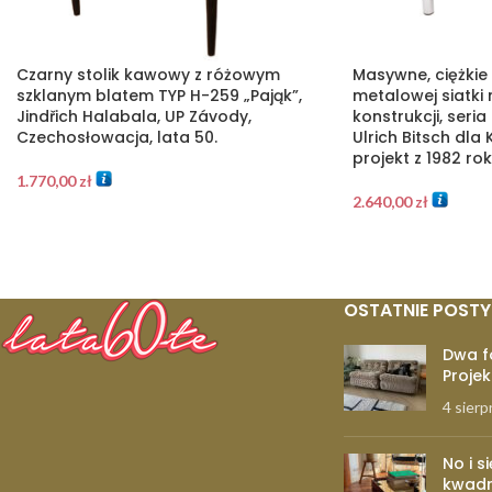
Czarny stolik kawowy z różowym
Masywne, ciężkie 
szklanym blatem TYP H-259 „Pająk”,
metalowej siatki
Jindřich Halabala, UP Závody,
konstrukcji, seria
Czechosłowacja, lata 50.
Ulrich Bitsch dla
projekt z 1982 ro
1.770,00
zł
2.640,00
zł
OSTATNIE POSTY
Dwa f
Projek
4 sierp
No i s
kwadr