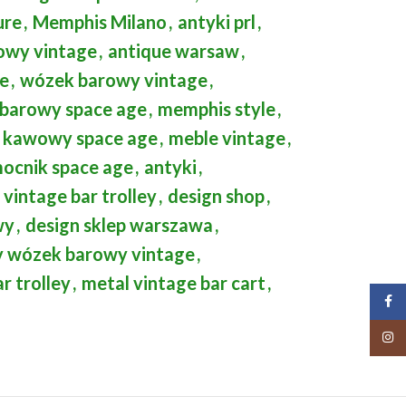
ure
,
Memphis Milano
,
antyki prl
,
owy vintage
,
antique warsaw
,
ge
,
wózek barowy vintage
,
barowy space age
,
memphis style
,
k kawowy space age
,
meble vintage
,
mocnik space age
,
antyki
,
 vintage bar trolley
,
design shop
,
wy
,
design sklep warszawa
,
 wózek barowy vintage
,
ar trolley
,
metal vintage bar cart
,
Face
Insta