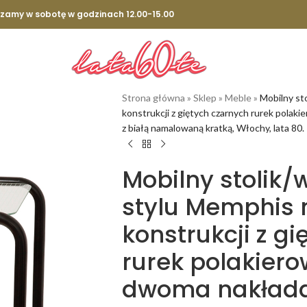
szamy w sobotę w godzinach 12.00-15.00
Strona główna
»
Sklep
»
Meble
»
Mobilny st
konstrukcji z giętych czarnych rurek polak
z białą namalowaną kratką, Włochy, lata 80.
Mobilny stolik
stylu Memphis 
konstrukcji z g
rurek polakier
dwoma nakłada