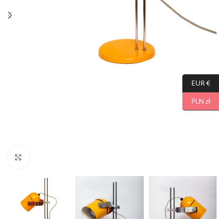
EUR €
PLN zł
Click to enlarge