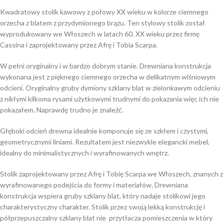
Kwadratowy stolik kawowy z połowy XX wieku w kolorze ciemnego
orzecha z blatem z przydymionego brązu. Ten stylowy stolik został
wyprodukowany we Włoszech w latach 60. XX wieku przez firmę
Cassina i zaprojektowany przez Afrę i Tobia Scarpa.
W pełni oryginalny i w bardzo dobrym stanie. Drewniana konstrukcja
wykonana jest z pięknego ciemnego orzecha w delikatnym wiśniowym
odcieni. Oryginalny gruby dymiony szklany blat w zielonkawym odcieniu
z nikłymi kilkoma rysami użytkowymi trudnymi do pokazania więc ich nie
pokazałem. Naprawdę trudno je znaleźć.
Głęboki odcień drewna idealnie komponuje się ze szkłem i czystymi,
geometrycznymi liniami. Rezultatem jest niezwykle elegancki mebel,
idealny do minimalistycznych i wyrafinowanych wnętrz.
Stolik zaprojektowany przez Afrę i Tobię Scarpa we Włoszech, znanych z
wyrafinowanego podejścia do formy i materiałów. Drewniana
konstrukcja wspiera gruby szklany blat, który nadaje stolikowi jego
charakterystyczny charakter. Stolik przez swoją lekką konstrukcję i
półprzepuszczalny szklany blat nie przytłacza pomieszczenia w który