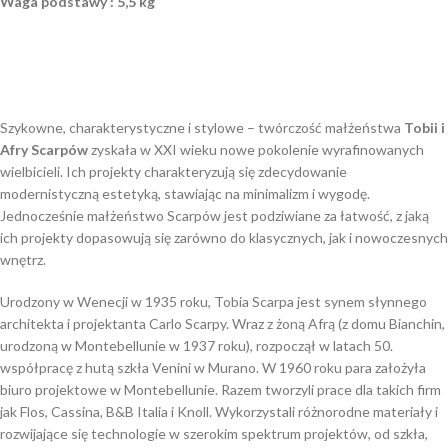
Waga podstawy : 5,5 kg
Szykowne, charakterystyczne i stylowe – twórczość małżeństwa
Tobii i
Afry Scarpów
zyskała w XXI wieku nowe pokolenie wyrafinowanych
wielbicieli. Ich projekty charakteryzują się zdecydowanie
modernistyczną estetyką, stawiając na minimalizm i wygodę.
Jednocześnie małżeństwo Scarpów jest podziwiane za łatwość, z jaką
ich projekty dopasowują się zarówno do klasycznych, jak i nowoczesnych
wnętrz.
Urodzony w Wenecji w 1935 roku, Tobia Scarpa jest synem słynnego
architekta i projektanta Carlo Scarpy. Wraz z żoną Afrą (z domu Bianchin,
urodzoną w Montebellunie w 1937 roku), rozpoczął w latach 50.
współpracę z hutą szkła Venini w Murano. W 1960 roku para założyła
biuro projektowe w Montebellunie. Razem tworzyli prace dla takich firm
jak Flos, Cassina, B&B Italia i Knoll. Wykorzystali różnorodne materiały i
rozwijające się technologie w szerokim spektrum projektów, od szkła,