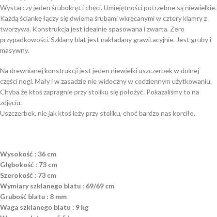
Wystarczy jeden śrubokręt i chęci. Umiejętności potrzebne są niewielkie.
Każdą ściankę łączy się dwiema śrubami wkręcanymi w cztery klamry z
tworzywa. Konstrukcja jest idealnie spasowana i zwarta. Zero
przypadkowości. Szklany blat jest nakładany grawitacyjnie. Jest gruby i
masywny.
Na drewnianej konstrukcji jest jeden niewielki uszczerbek w dolnej
części nogi. Mały i w zasadzie nie widoczny w codziennym użytkowaniu.
Chyba że ktoś zapragnie przy stoliku się położyć. Pokazaliśmy to na
zdjęciu.
Uszczerbek, nie jak ktoś leży przy stoliku, choć bardzo nas korciło.
Wysokość : 36 cm
Głębokość : 73 cm
Szerokość : 73 cm
Wymiary szklanego blatu : 69/69 cm
Grubość blatu : 8 mm
Waga szklanego blatu : 9 kg