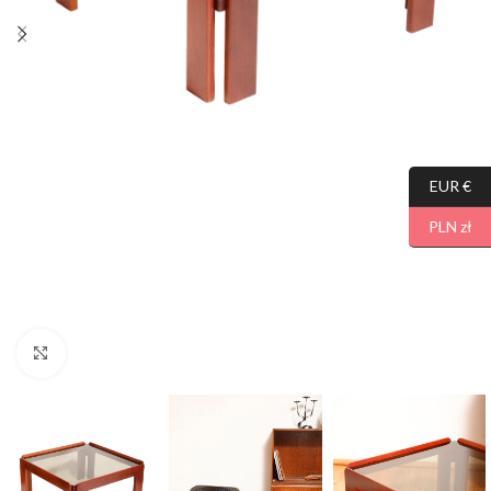
EUR €
PLN zł
Click to enlarge