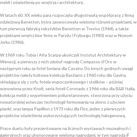
mebli i oświetlenia po wnętrza i architekturę.
W latach 60. XX wieku para rozpoczęła długotrwałą współpracę z firmą
odzieżową Benetton, która zaowocowała wieloma różnymi projektami, w
tym pierwszą fabryką tekstyliów Benetton w Treviso (1964), a także
projektami wnętrz biur firmy w Paryżu i Fryburgu (1980) oraz w Nowym
Jorku (1986).
W 1969 roku Tobia i Afra Scarpa ukończyli Instytut Architektury w
Wenecji, a pierwszy z nich zdobył nagrodę Compasso d’Oro w
następnym roku za fotel Soriana dla Cassiny. Do innych godnych uwagi
projektów należy kultowa kolekcja Bastiano z 1960 roku dla Gaviny,
składająca się z sofy, fotela wypoczynkowego i stolików – później
wznowiona przez Knoll; seria foteli Coronado z 1966 roku dla B&B Italia,
kolekcja mebli z wypełnieniem poliuretanowym, stworzona przy użyciu
nowatorskiej wówczas technologii formowania na zimno z użyciem
pianki; oraz lampa Papillion z 1973 roku dla Flos, jeden z pierwszych
projektów oświetlenia wykorzystujących technologię halogenową.
Prace duetu były prezentowane na licznych wystawach muzealnych i
galeryjnych oraz uhonorowane wieloma nagrodami, w tym nagrodą iF