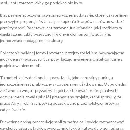
stoi. Jest i zarazem jakby go poniekąd nie było.
Blat pewnie spoczywa na geometrycznej podstawie, której czyste linie i
precyzyjne proporcje świadczą o skupieniu Scarpów na równowadze i
przejrzystości. Podstawa jest zarówno funkcjonalna, jak i rzeźbiarska,
dzięki czemu szkło pozostaje głównym elementem wizualnym,
jednocześnie dodając mu struktury.
Połączenie solidnej formy i otwartej przejrzystości jest powracającym
motywem w twórczości Scarpów, łącząc myślenie architektoniczne z
projektowaniem mebli.
To mebel, który doskonale sprawdza się jako centralny punkt, a
jednocześnie jest praktyczny w codziennym użytkowaniu. Odpowiedni
zarówno do wnętrz prywatnych, jak i zastosowań profesjonalnych,
odzwierciedla trwałą jakość i przemyślany projekt, które sprawiły, że
prace Afry i Tobii Scarpów są poszukiwane przez kolekcjonerów na
całym świecie.
Drewnianą nośną konstrukcję stolika można całkowicie rozmontować
uzyskując cztery płaskie powierzchnie lekkie i łatwe do przeniesienia.