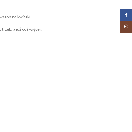
Face
 wazon na kwiatki.
Insta
rzeb, a już coś więcej.