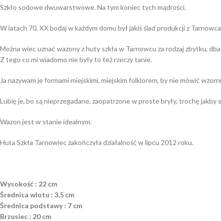
Szkło sodowe dwuwarstwowe. Na tym koniec tych mądrości.
W latach 70. XX bodaj w każdym domu był jakiś ślad produkcji z Tarnowca. 
Można wiec uznać wazony z huty szkła w Tarnowcu za rodzaj zbytku, dba
Z tego co mi wiadomo nie były to też rzeczy tanie.
Ja nazywam je formami miejskimi, miejskim folklorem, by nie mówić wzo
Lubię je, bo są nieprzegadane, zaopatrzone w proste bryły, trochę jakby
Wazon jest w stanie idealnym.
Huta Szkła Tarnowiec zakończyła działalność w lipcu 2012 roku.
Wysokość : 22 cm
Średnica wlotu : 3,5 cm
Średnica podstawy : 7 cm
Brzusiec : 20 cm