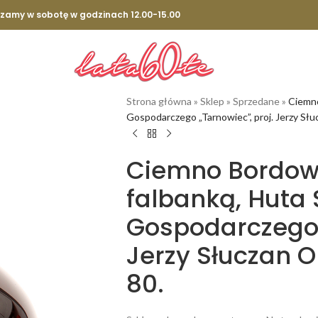
szamy w sobotę w godzinach 12.00-15.00
Strona główna
»
Sklep
»
Sprzedane
»
Ciemno
Gospodarczego „Tarnowiec”, proj. Jerzy Słuc
Ciemno Bordow
falbanką, Huta 
Gospodarczego 
Jerzy Słuczan O
80.