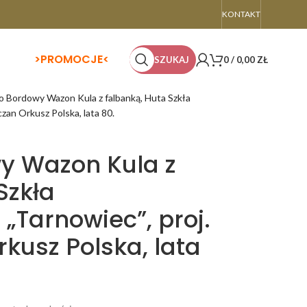
KONTAKT
>
PROMOCJE<
SZUKAJ
0
/
0,00
ZŁ
 Bordowy Wazon Kula z falbanką, Huta Szkła
zan Orkusz Polska, lata 80.
y Wazon Kula z
Szkła
„Tarnowiec”, proj.
rkusz Polska, lata