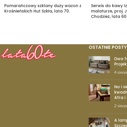
Pomarańczowy szklany duży wazon z
Serwis do kawy Iz
Krośnieńskich Hut Szkła, lata 70.
malaturze, proj. 
Chodzież, lata 60
OSTATNIE POSTY
Dwa f
Projek
4 sierp
No i s
kwadr
Afra i
2 sierp
A lam
Szcze