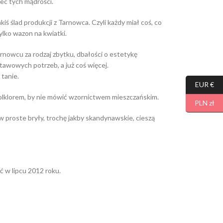
c tych mądrości.
ś ślad produkcji z Tarnowca. Czyli każdy miał coś, co
tylko wazon na kwiatki.
nowcu za rodzaj zbytku, dbałości o estetykę
awowych potrzeb, a już coś więcej.
 tanie.
EUR €
folklorem, by nie mówić wzornictwem mieszczańskim.
PLN zł
w proste bryły, trochę jakby skandynawskie, cieszą
ć w lipcu 2012 roku.