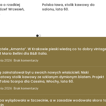
a o rzadkiej
Polska ława, stolik kawowy do
Józef Wrzesień,
salonu, lata 60.
.
otele „Amanta”. W Krakowie pieski wiedzą co to dobry vintage
t Mario Bellini dla B&B Italia.
nia 2026
Brak komentarzy
ię zainstalował był u swoich nowych właścicieli. Niski
atowy stolik kawowy ze szklanym dymionym blatem. Projekt
 Tobia Scarpa dla Cassina, Włochy, lata 60.
nia 2026
Brak komentarzy
pa wylądowała w Szczecinie, a w zasadzie wodowała skoro t
cin