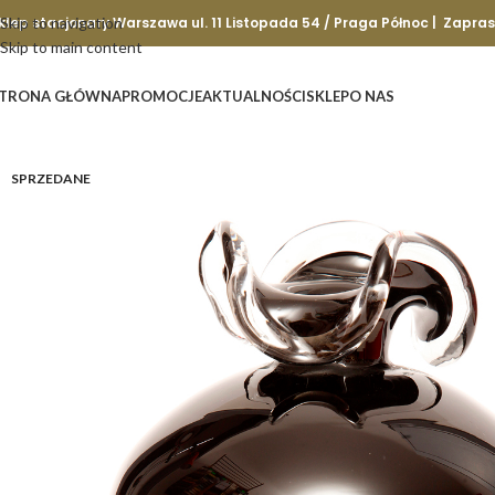
klep stacjonary Warszawa ul. 11 Listopada 54 / Praga Północ | Zapra
Skip to navigation
Skip to main content
TRONA GŁÓWNA
PROMOCJE
AKTUALNOŚCI
SKLEP
O NAS
SPRZEDANE