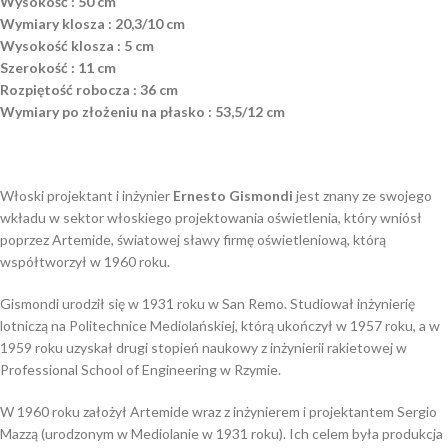
Wysokość : 50 cm
Wymiary klosza : 20,3/10 cm
Wysokość klosza : 5 cm
Szerokość : 11 cm
Rozpiętość robocza : 36 cm
Wymiary po złożeniu na płasko : 53,5/12 cm
Włoski projektant i inżynier
Ernesto Gismondi
jest znany ze swojego
wkładu w sektor włoskiego projektowania oświetlenia, który wniósł
poprzez Artemide, światowej sławy firmę oświetleniową, którą
współtworzył w 1960 roku.
Gismondi urodził się w 1931 roku w San Remo. Studiował inżynierię
lotniczą na Politechnice Mediolańskiej, którą ukończył w 1957 roku, a w
1959 roku uzyskał drugi stopień naukowy z inżynierii rakietowej w
Professional School of Engineering w Rzymie.
W 1960 roku założył Artemide wraz z inżynierem i projektantem Sergio
Mazzą (urodzonym w Mediolanie w 1931 roku). Ich celem była produkcja