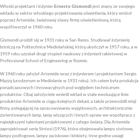
Włoski projektant i inżynier
Ernesto Gismondi
jest znany ze swojego
wkładu w sektor włoskiego projektowania oświetlenia, który wniósł
poprzez Artemide, światowej sławy firmę oświetleniową, którą
współtworzył w 1960 roku.
Gismondi urodził się w 1931 roku w San Remo. Studiował inżynierię
lotniczą na Politechnice Mediolańskiej, którą ukończył w 1957 roku, a w
1959 roku uzyskał drugi stopień naukowy z inżynierii rakietowej w
Professional School of Engineering w Rzymie.
W 1960 roku założył Artemide wraz z inżynierem i projektantem Sergio
Mazzą (urodzonym w Mediolanie w 1931 roku). Ich celem była produkcja
ponadczasowych i innowacyjnych pod względem technicznym
produktów. Obaj założyciele wnieśli wkład w stale ewoluujące linie
produktów Artemide w ciągu kolejnych dekad, a także przewodzili misji
firmy, polegającej na opracowywaniu wyjątkowych, architektonicznie
zorientowanych lamp, lamp wiszących i innych opraw we współpracy z
największymi talentami projektowymi z całego świata. Dla Artemide
zaprojektował serię Sintesi (1976), która obejmowała lampy stołowe,
lampy podłogowe, lampy zaciskowe i kinkiety. Inne godne uwagi