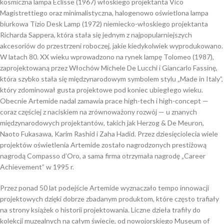
kosmiczna lampa Eclisse (1967) włoskiego projektanta Vico
Magistrettiego oraz minimalistyczna, halogenowo oświetlona lampa
biurkowa Tizio Desk Lamp (1972) niemiecko-włoskiego projektanta
Richarda Sappera, która stała się jednym z najpopularniejszych
akcesoriów do przestrzeni roboczej, jakie kiedykolwiek wyprodukowano.
W latach 80. XX wieku wprowadzono na rynek lampę Tolomeo (1987),
zaprojektowaną przez Włochów Michele De Lucchi i Giancarlo Fassinę,
która szybko stała się międzynarodowym symbolem stylu „Made in Italy”,
który zdominował gusta projektowe pod koniec ubiegłego wieku.
Obecnie Artemide nadal zamawia prace high-tech i high-concept —
coraz częściej z naciskiem na zrównoważony rozwój — u znanych
międzynarodowych projektantów, takich jak Herzog & De Meuron,
Naoto Fukasawa, Karim Rashid i Zaha Hadid. Przez dziesięciolecia wiele
projektów oświetlenia Artemide zostało nagrodzonych prestiżową
nagrodą Compasso d’Oro,
a sama firma otrzymała nagrodę „Career
Achievement” w 1995 r.
Przez ponad 50 lat podejście Artemide wyznaczało tempo innowacji
projektowych dzięki dobrze zbadanym produktom, które często trafiały
na strony książek o historii projektowania. Liczne dzieła trafiły do ​​
kolekcji muzealnych na całym świecie, od nowojorskiego Museum of