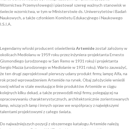
Wzornictwa Przemysłowego) i piastował szereg ważnych stanowisk w
świecie wzornictwa, w tym w Ministerstwie ds. Uniwersytetów i Badań
Naukowych, a także członkiem Komitetu Edukacyjnego i Naukowego
I.S.I.A.
Legendarny włoski producent oświetlenia
Artemide
został założony w
okolicach Mediolanu w 1959 roku przez inżyniera-projektanta Ernesto
Gismondiego (urodzonego w San Remo w 1931 roku) i projektanta
Sergio Mazza (urodzonego w Mediolanie w 1931 roku). Warto zauważyć,
że ten drugi zaprojektował pierwszy udany produkt firmy, lampę Alfa, na
rok przed wprowadzeniem Artemide na rynek. Obaj założyciele wnieśli
swój wkład w stale ewoluujące linie produktów Artemide w ciągu
kolejnych kilku dekad, a także przewodzili misji firmy, polegającej na
opracowywaniu charakterystycznych, architektonicznie zorientowanych
lamp, wiszących lamp i innych opraw we współpracy z największymi
talentami projektowymi z całego świata.
Do najważniejszych pozycji z obszernego katalogu Artemide należą