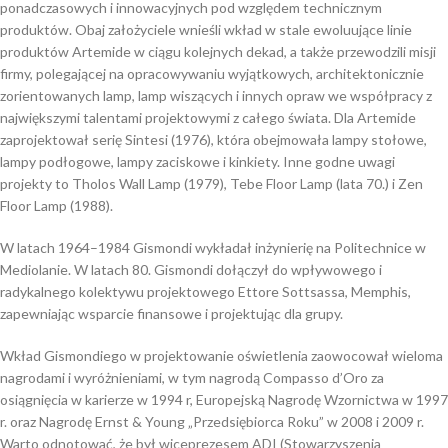
ponadczasowych i innowacyjnych pod względem technicznym
produktów. Obaj założyciele wnieśli wkład w stale ewoluujące linie
produktów Artemide w ciągu kolejnych dekad, a także przewodzili misji
firmy, polegającej na opracowywaniu wyjątkowych, architektonicznie
zorientowanych lamp, lamp wiszących i innych opraw we współpracy z
największymi talentami projektowymi z całego świata. Dla Artemide
zaprojektował serię Sintesi (1976), która obejmowała lampy stołowe,
lampy podłogowe, lampy zaciskowe i kinkiety. Inne godne uwagi
projekty to Tholos Wall Lamp (1979), Tebe Floor Lamp (lata 70.) i Zen
Floor Lamp (1988).
W latach 1964–1984 Gismondi wykładał inżynierię na Politechnice w
Mediolanie. W latach 80. Gismondi dołączył do wpływowego i
radykalnego kolektywu projektowego Ettore Sottsassa, Memphis,
zapewniając wsparcie finansowe i projektując dla grupy.
Wkład Gismondiego w projektowanie oświetlenia zaowocował wieloma
nagrodami i wyróżnieniami, w tym nagrodą Compasso d’Oro za
osiągnięcia w karierze w 1994 r, Europejską Nagrodę Wzornictwa w 1997
r. oraz Nagrodę Ernst & Young „Przedsiębiorca Roku” w 2008 i 2009 r.
Warto odnotować, że był wiceprezesem ADI (Stowarzyszenia