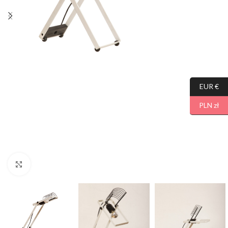
EUR €
PLN zł
Click to enlarge