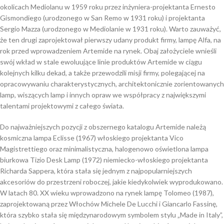
okolicach Mediolanu w 1959 roku przez inżyniera-projektanta Ernesto
Gismondiego (urodzonego w San Remo w 1931 roku) i projektanta
Sergio Mazza (urodzonego w Mediolanie w 1931 roku). Warto zauważyć,
że ten drugi zaprojektował pierwszy udany produkt firmy, lampę Alfa, na
rok przed wprowadzeniem Artemide na rynek. Obaj założyciele wnieśli
swój wkład w stale ewoluujące linie produktów Artemide w ciągu
kolejnych kilku dekad, a także przewodzili misji firmy, polegającej na
opracowywaniu charakterystycznych, architektonicznie zorientowanych
lamp, wiszących lamp i innych opraw we współpracy z największymi
talentami projektowymi z całego świata.
Do najważniejszych pozycji z obszernego katalogu Artemide należą
kosmiczna lampa Eclisse (1967) włoskiego projektanta Vico
Magistrettiego oraz minimalistyczna, halogenowo oświetlona lampa
biurkowa Tizio Desk Lamp (1972) niemiecko-włoskiego projektanta
Richarda Sappera, która stała się jednym z najpopularniejszych
akcesoriów do przestrzeni roboczej, jakie kiedykolwiek wyprodukowano.
W latach 80. XX wieku wprowadzono na rynek lampę Tolomeo (1987),
zaprojektowaną przez Włochów Michele De Lucchi i Giancarlo Fassinę,
która szybko stała się międzynarodowym symbolem stylu „Made in Italy”,