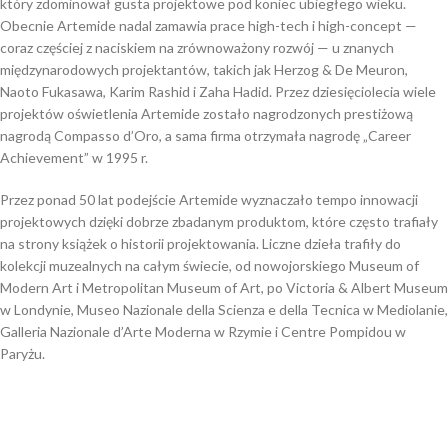
który zdominował gusta projektowe pod koniec ubiegłego wieku.
Obecnie Artemide nadal zamawia prace high-tech i high-concept —
coraz częściej z naciskiem na zrównoważony rozwój — u znanych
międzynarodowych projektantów, takich jak Herzog & De Meuron,
Naoto Fukasawa, Karim Rashid i Zaha Hadid. Przez dziesięciolecia wiele
projektów oświetlenia Artemide zostało nagrodzonych prestiżową
nagrodą Compasso d’Oro,
a sama firma otrzymała nagrodę „Career
Achievement” w 1995 r.
Przez ponad 50 lat podejście Artemide wyznaczało tempo innowacji
projektowych dzięki dobrze zbadanym produktom, które często trafiały
na strony książek o historii projektowania. Liczne dzieła trafiły do ​​
kolekcji muzealnych na całym świecie, od nowojorskiego Museum of
Modern Art i Metropolitan Museum of Art, po Victoria & Albert Museum
w Londynie, Museo Nazionale della Scienza e della Tecnica w Mediolanie,
Galleria Nazionale d’Arte Moderna w Rzymie i Centre Pompidou w
Paryżu.