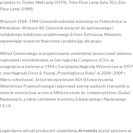
projekty to Tholos Wall Lamp (1979), Tebe Floor Lamp (lata 70.) i Zen
Floor Lamp (1988).
W latach 1964–1984 Gismondi wykładał inżynierię na Politechnice w
Mediolanie. W latach 80. Gismondi dołączył do wpływowego i
radykalnego kolektywu projektowego Ettore Sottsassa, Memphis,
zapewniając wsparcie finansowe i projektując dla grupy.
Wkład Gismondiego w projektowanie oświetlenia zaowocował wieloma
nagrodami i wyróżnieniami, w tym nagrodą Compasso d’Oro za
osiągnięcia w karierze w 1994 r, Europejską Nagrodę Wzornictwa w 1997
r. oraz Nagrodę Ernst & Young „Przedsiębiorca Roku” w 2008 i 2009 r.
Warto odnotować, że był wiceprezesem ADI (Stowarzyszenia
Wzornictwa Przemysłowego) i piastował szereg ważnych stanowisk w
świecie wzornictwa, w tym w Ministerstwie ds. Uniwersytetów i Badań
Naukowych, a także członkiem Komitetu Edukacyjnego i Naukowego
I.S.I.A.
Legendarny włoski producent oświetlenia
Artemide
został założony w