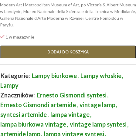
Modern Art i Metropolitan Museum of Art, po Victoria & Albert Museum
w Londynie, Museo Nazionale della Scienza e della Tecnica w Mediolanie,
Galleria Nazionale d’Arte Moderna w Rzymie i Centre Pompidou w
Paryżu.
1 w magazynie
DODAJ DO KOSZYKA
Kategorie:
Lampy biurkowe
,
Lampy włoskie
,
Lampy
Znaczników:
Ernesto Gismondi syntesi
,
Ernesto Gismondi artemide
,
vintage lamp
,
syntesi artemide
,
lampa vintage
,
lampa biurkowa vintage
,
vintage lamp syntesi
,
artemide lamp
,
lampa vintage syntesi
,