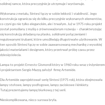
solidnej ramce, która precyzyjnie je utrzymuje i wyrównuje.
Wykonana z metalu, Sintesi łączy w sobie lekkość i stabilność. Jego
konstrukcja ogranicza się do kilku precyzyjnie wykonanych elementów,
co czyni go nie tylko eleganckim, ale i trwałym. Już w 1975 roku projekt
został pomyślany z myślą o zrównoważonym rozwoju – charakteryzując
się konstrukcją składaną na płasko, solidnymi połączeniami i
regulowanymi śrubami, które umożliwiają długotrwałe użytkowanie. W
ten sposób Sintesi łączy w sobie zaawansowaną mechanikę z wysokiej
jakości materiałami i designem, który przetrwał próbę czasu przez
dziesięciolecia.
Lampa to projekt Ernesto Gismondi który w 1960 roku wraz z inżynierem
i projektantem Sergio Mazzą założył firmę Artemide.
Dla Artemide zaprojektował serię Sintesi (1975 rok), która obejmowała
lampy stołowe, lampy podłogowe, lampy zaciskowe i kinkiety.
Tutaj prezentujemy lampę biurkową z tej serii.
Nieskomplikowana, nieco surowa bryła.