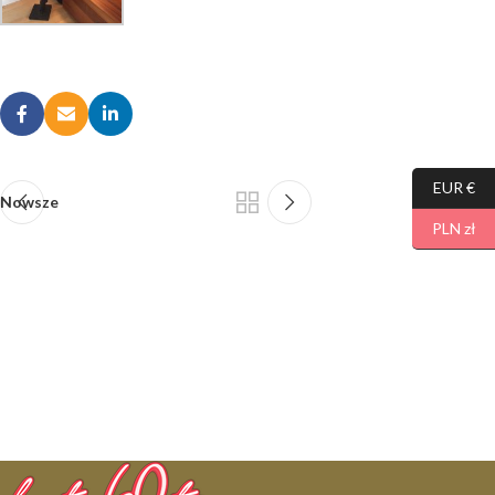
EUR €
Nowsze
Starsze
PLN zł